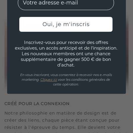
Oui, je m'inscris
Inscrivez-vous pour recevoir des offres
exclusives, un accès anticipé et de l'inspiration.
Les nouveaux membres ont une chance
supplémentaire de gagner 500 € de bon
d'achat.
En vous inscrivant, vous consentez à recevoir nos e-mails
marketing.
Cliquez ici
voor les conditions générales de
cette opération.
CRÉÉ POUR LA CONNEXION
Notre philosophie en matière de design est de
créer des liens, chaque pièce étant conçue pour
résister à l'épreuve du temps. Elle devient votre