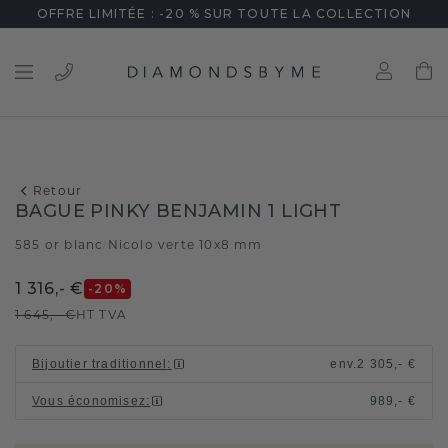
OFFRE LIMITÉE : -20 % SUR TOUTE LA COLLECTION
Retour
BAGUE PINKY BENJAMIN 1 LIGHT
585 or blanc
Nicolo verte 10x8 mm
/
1 316,- €
-20
%
1 645,- €
HT TVA
Bijoutier traditionnel
:
env.
2 305,- €
Vous économisez
:
989,- €