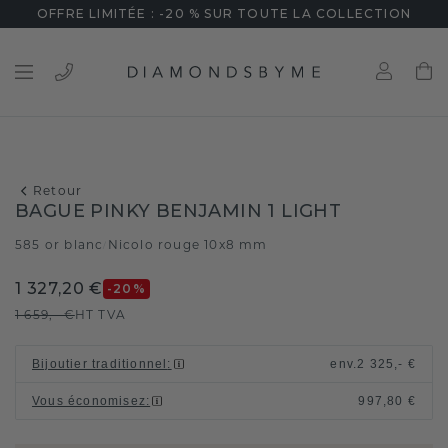
OFFRE LIMITÉE : -20 % SUR TOUTE LA COLLECTION
Retour
BAGUE PINKY BENJAMIN 1 LIGHT
585 or blanc
Nicolo rouge 10x8 mm
/
1 327,20 €
-20
%
1 659,- €
HT TVA
Bijoutier traditionnel
:
env.
2 325,- €
Vous économisez
:
997,80 €