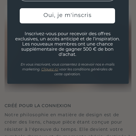
Oui, je m'inscris
Inscrivez-vous pour recevoir des offres
exclusives, un accès anticipé et de l'inspiration.
Les nouveaux membres ont une chance
supplémentaire de gagner 500 € de bon
d'achat.
En vous inscrivant, vous consentez à recevoir nos e-mails
marketing.
Cliquez ici
voor les conditions générales de
cette opération.
CRÉÉ POUR LA CONNEXION
Notre philosophie en matière de design est de
créer des liens, chaque pièce étant conçue pour
résister à l'épreuve du temps. Elle devient votre