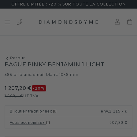
OFFRE LIMITÉE : -20 % SUR TOUTE LA COLLECTION
Retour
BAGUE PINKY BENJAMIN 1 LIGHT
585 or blanc
émail blanc 10x8 mm
/
1 207,20 €
-20
%
1 509,- €
HT TVA
Bijoutier traditionnel
:
env.
2 115,- €
Vous économisez
:
907,80 €