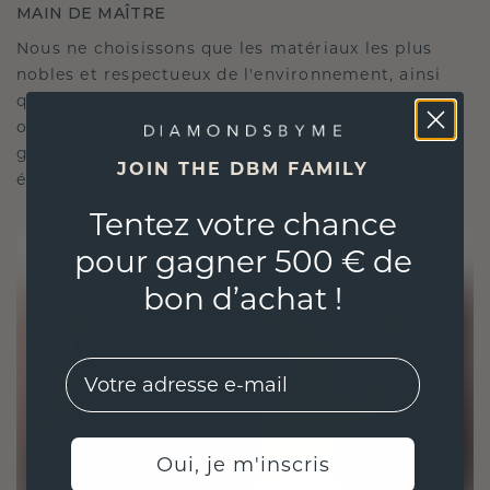
MAIN DE MAÎTRE
Nous ne choisissons que les matériaux les plus
nobles et respectueux de l'environnement, ainsi
que des diamants synthétiques. Nos experts en
orfèvrerie allient durabilité et savoir-faire inégalé,
garantissant ainsi que vos bijoux sont aussi
JOIN THE DBM FAMILY
éthiques qu'exquis.
Tentez votre chance
pour gagner 500 € de
bon d’achat !
EMail
Oui, je m'inscris