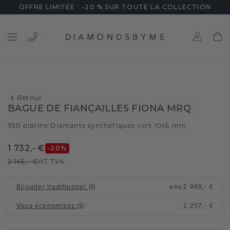
OFFRE LIMITÉE : -20 % SUR TOUTE LA COLLECTION
Retour
BAGUE DE FIANÇAILLES FIONA MRQ
950 platine
Diamants synthétiques vert 10x5 mm
/
1 732,- €
-20
%
2 165,- €
HT TVA
Bijoutier traditionnel
:
env.
2 989,- €
Vous économisez
:
1 257,- €