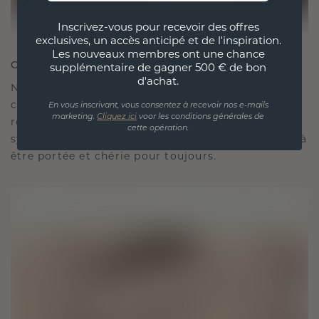
Inscrivez-vous pour recevoir des offres
exclusives, un accès anticipé et de l'inspiration.
Les nouveaux membres ont une chance
CRÉÉ POUR LA CONNEXION
supplémentaire de gagner 500 € de bon
d'achat.
Notre philosophie en matière de design est de
créer des liens, chaque pièce étant conçue pour
En vous inscrivant, vous consentez à recevoir nos e-mails
marketing.
Cliquez ici
voor les conditions générales de
résister à l'épreuve du temps. Elle devient votre
cette opération.
symbole d'amour et de moments chéris, destinée à
être portée et chérie pour toujours.