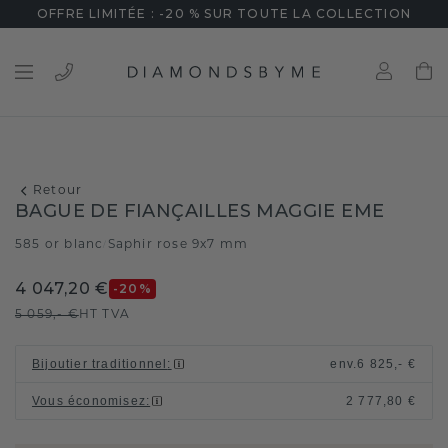
OFFRE LIMITÉE : -20 % SUR TOUTE LA COLLECTION
Retour
BAGUE DE FIANÇAILLES MAGGIE EME
585 or blanc
Saphir rose 9x7 mm
/
4 047,20 €
-20
%
5 059,- €
HT TVA
Bijoutier traditionnel
:
env.
6 825,- €
Vous économisez
:
2 777,80 €