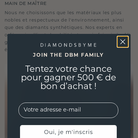
MAIN DE MAÎTRE
Nous ne choisissons que les matériaux les plus
nobles et respectueux de l'environnement, ainsi
que des diamants synthétiques. Nos experts en
orfèvrerie allient durabilité et savoir-faire inégalé,
garantissant ainsi que vos bijoux sont aussi
éthiques qu'exquis.
JOIN THE DBM FAMILY
Tentez votre chance
pour gagner 500 € de
bon d’achat !
EMail
Oui, je m'inscris