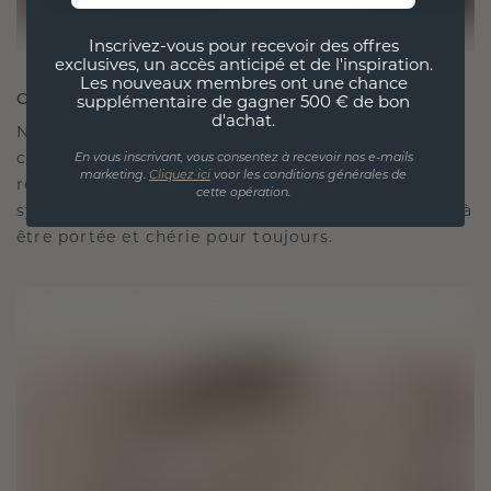
Inscrivez-vous pour recevoir des offres
exclusives, un accès anticipé et de l'inspiration.
Les nouveaux membres ont une chance
CRÉÉ POUR LA CONNEXION
supplémentaire de gagner 500 € de bon
d'achat.
Notre philosophie en matière de design est de
créer des liens, chaque pièce étant conçue pour
En vous inscrivant, vous consentez à recevoir nos e-mails
marketing.
Cliquez ici
voor les conditions générales de
résister à l'épreuve du temps. Elle devient votre
cette opération.
symbole d'amour et de moments chéris, destinée à
être portée et chérie pour toujours.