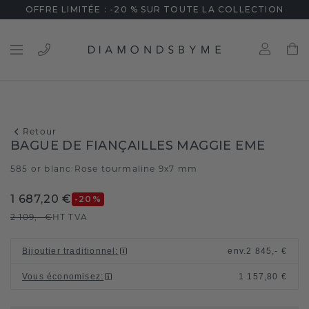
OFFRE LIMITÉE : -20 % SUR TOUTE LA COLLECTION
Retour
BAGUE DE FIANÇAILLES MAGGIE EME
585 or blanc
Rose tourmaline 9x7 mm
/
1 687,20 €
-20
%
2 109,- €
HT TVA
Bijoutier traditionnel
:
env.
2 845,- €
Vous économisez
:
1 157,80 €