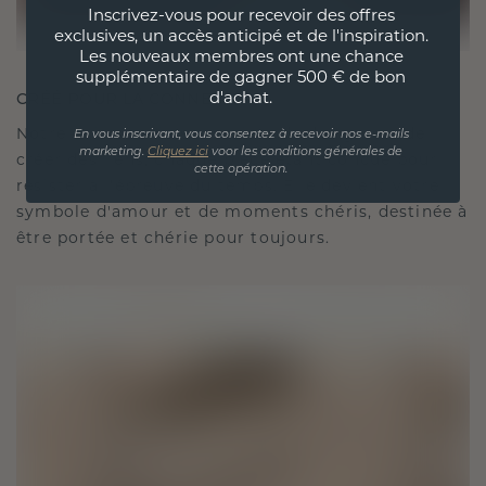
Inscrivez-vous pour recevoir des offres
exclusives, un accès anticipé et de l'inspiration.
Les nouveaux membres ont une chance
supplémentaire de gagner 500 € de bon
d'achat.
CRÉÉ POUR LA CONNEXION
Notre philosophie en matière de design est de
En vous inscrivant, vous consentez à recevoir nos e-mails
marketing.
Cliquez ici
voor les conditions générales de
créer des liens, chaque pièce étant conçue pour
cette opération.
résister à l'épreuve du temps. Elle devient votre
symbole d'amour et de moments chéris, destinée à
être portée et chérie pour toujours.