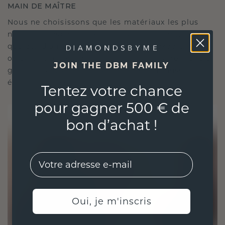
MAIN DE MAÎTRE
Nous ne choisissons que les matériaux les plus
nobles et respectueux de l'environnement, ainsi
que des diamants synthétiques. Nos experts en
orfèvrerie allient durabilité et savoir-faire inégalé,
JOIN THE DBM FAMILY
garantissant ainsi que vos bijoux sont aussi
éthiques qu'exquis.
Tentez votre chance
pour gagner 500 € de
bon d’achat !
EMail
Oui, je m'inscris