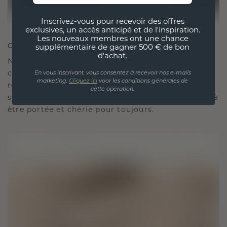
Inscrivez-vous pour recevoir des offres
exclusives, un accès anticipé et de l'inspiration.
Les nouveaux membres ont une chance
CRÉÉ POUR LA CONNEXION
supplémentaire de gagner 500 € de bon
d'achat.
Notre philosophie en matière de design est de
créer des liens, chaque pièce étant conçue pour
En vous inscrivant, vous consentez à recevoir nos e-mails
marketing.
Cliquez ici
voor les conditions générales de
résister à l'épreuve du temps. Elle devient votre
cette opération.
symbole d'amour et de moments chéris, destinée à
être portée et chérie pour toujours.