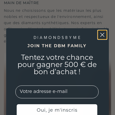
MAIN DE MAÎTRE
Nous ne choisissons que les matériaux les plus
nobles et respectueux de l'environnement, ainsi
que des diamants synthétiques. Nos experts en
orfèvrerie allient durabilité et savoir-faire inégalé,
garantissant ainsi que vos bijoux sont aussi
éthiques qu'exquis.
JOIN THE DBM FAMILY
Tentez votre chance
pour gagner 500 € de
bon d’achat !
EMail
Oui, je m'inscris