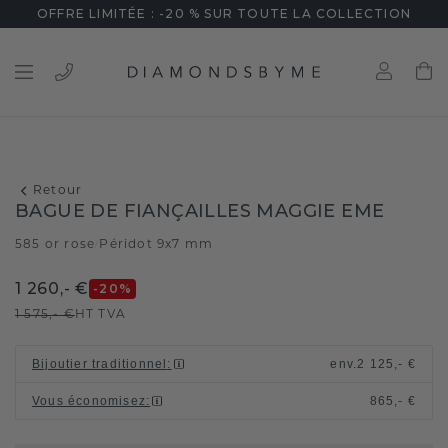
OFFRE LIMITÉE : -20 % SUR TOUTE LA COLLECTION
Retour
BAGUE DE FIANÇAILLES MAGGIE EME
585 or rose
Péridot 9x7 mm
/
1 260,- €
-20
%
1 575,- €
HT TVA
Bijoutier traditionnel
:
env.
2 125,- €
Vous économisez
:
865,- €