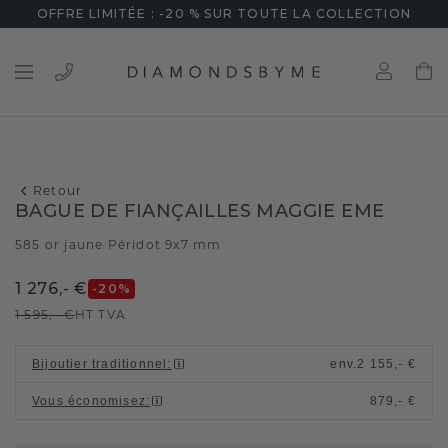
OFFRE LIMITÉE : -20 % SUR TOUTE LA COLLECTION
Retour
BAGUE DE FIANÇAILLES MAGGIE EME
585 or jaune
Péridot 9x7 mm
/
1 276,- €
-20
%
1 595,- €
HT TVA
Bijoutier traditionnel
:
env.
2 155,- €
Vous économisez
:
879,- €