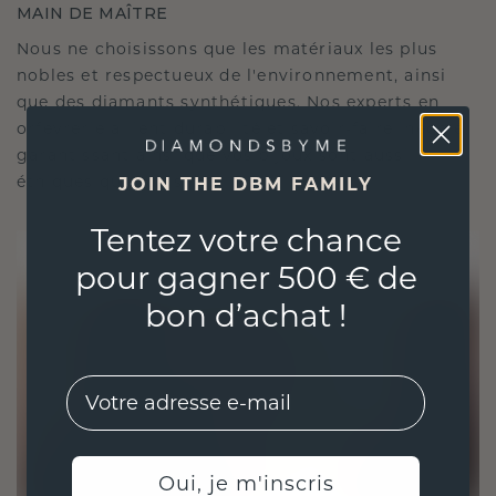
MAIN DE MAÎTRE
Nous ne choisissons que les matériaux les plus
nobles et respectueux de l'environnement, ainsi
que des diamants synthétiques. Nos experts en
orfèvrerie allient durabilité et savoir-faire inégalé,
garantissant ainsi que vos bijoux sont aussi
éthiques qu'exquis.
JOIN THE DBM FAMILY
Tentez votre chance
pour gagner 500 € de
bon d’achat !
EMail
Oui, je m'inscris