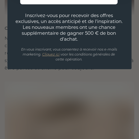
Inscrivez-vous pour recevoir des offres
exclusives, un accès anticipé et de l'inspiration.
Les nouveaux membres ont une chance
CRÉÉ POUR LA CONNEXION
supplémentaire de gagner 500 € de bon
Notre philosophie en matière de design est de
d'achat.
créer des liens, chaque pièce étant conçue pour
En vous inscrivant, vous consentez à recevoir nos e-mails
résister à l'épreuve du temps. Elle devient votre
marketing.
Cliquez ici
voor les conditions générales de
symbole d'amour et de moments chéris, destinée à
cette opération.
être portée et chérie pour toujours.