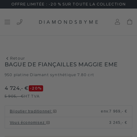
OFFRE LIMITÉE : -20 % SUR TOUTE LA COLLECTION
Retour
BAGUE DE FIANÇAILLES MAGGIE EME
950 platine
Diamant synthétique 7.80 crt
/
4 724,- €
-20
%
5 905,- €
HT TVA
Bijoutier traditionnel
:
env.
7 969,- €
Vous économisez
:
3 245,- €