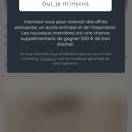
Oui, je m'inscris
Inscrivez-vous pour recevoir des offres
CRÉÉ POUR LA CONNEXION
exclusives, un accès anticipé et de l'inspiration.
Les nouveaux membres ont une chance
Notre philosophie en matière de design est de
supplémentaire de gagner 500 € de bon
créer des liens, chaque pièce étant conçue pour
d'achat.
résister à l'épreuve du temps. Elle devient votre
En vous inscrivant, vous consentez à recevoir nos e-mails
symbole d'amour et de moments chéris, destinée à
marketing.
Cliquez ici
voor les conditions générales de
être portée et chérie pour toujours.
cette opération.