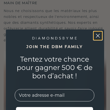
MAIN DE MAÎTRE
Nous ne choisissons que les matériaux les plus
nobles et respectueux de l'environnement, ainsi
que des diamants synthétiques. Nos experts en
orfèvrerie allient durabilité et savoir-faire inégalé,
garantissant ainsi que vos bijoux sont aussi
éthiques qu'exquis.
JOIN THE DBM FAMILY
Tentez votre chance
pour gagner 500 € de
bon d’achat !
EMail