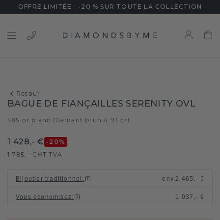
OFFRE LIMITÉE : -20 % SUR TOUTE LA COLLECTION
Retour
BAGUE DE FIANÇAILLES SERENITY OVL
585 or blanc
Diamant brun 4.93 crt
/
1 428,- €
-20
%
1 785,- €
HT TVA
Bijoutier traditionnel
:
env.
2 465,- €
Vous économisez
:
1 037,- €