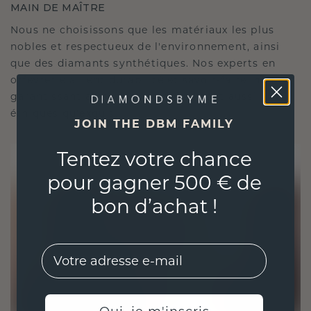
MAIN DE MAÎTRE
Nous ne choisissons que les matériaux les plus
nobles et respectueux de l'environnement, ainsi
que des diamants synthétiques. Nos experts en
orfèvrerie allient durabilité et savoir-faire inégalé,
garantissant ainsi que vos bijoux sont aussi
éthiques qu'exquis.
JOIN THE DBM FAMILY
Tentez votre chance
pour gagner 500 € de
bon d’achat !
EMail