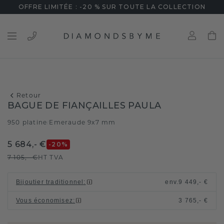
OFFRE LIMITÉE : -20 % SUR TOUTE LA COLLECTION
Retour
BAGUE DE FIANÇAILLES PAULA
950 platine
Emeraude 9x7 mm
/
5 684,- €
-20
%
7 105,- €
HT TVA
Bijoutier traditionnel
:
env.
9 449,- €
Vous économisez
:
3 765,- €