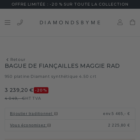
OFFRE LIMITÉE : -20 % SUR TOUTE LA COLLECTION
Retour
BAGUE DE FIANÇAILLES MAGGIE RAD
950 platine
Diamant synthétique 4.50 crt
/
3 239,20 €
-20
%
4 049,- €
HT TVA
Bijoutier traditionnel
:
env.
5 465,- €
Vous économisez
:
2 225,80 €