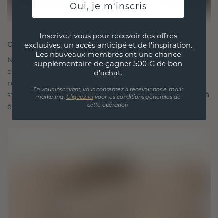
Oui, je m'inscris
Inscrivez-vous pour recevoir des offres
CRÉÉ POUR LA CONNEXION
exclusives, un accès anticipé et de l'inspiration.
Les nouveaux membres ont une chance
Notre philosophie en matière de design est de
supplémentaire de gagner 500 € de bon
créer des liens, chaque pièce étant conçue pour
d'achat.
résister à l'épreuve du temps. Elle devient votre
En vous inscrivant, vous consentez à recevoir nos e-mails
symbole d'amour et de moments chéris, destinée à
marketing.
Cliquez ici
voor les conditions générales de
être portée et chérie pour toujours.
cette opération.