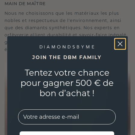
MAIN DE MAÎTRE
Nous ne choisissons que les matériaux les plus
nobles et respectueux de l'environnement, ainsi
que des diamants synthétiques. Nos experts en
orfèvrerie allient durabilité et savoir-faire inégalé,
garantissant ainsi que vos bijoux sont aussi
éthiques qu'exquis.
JOIN THE DBM FAMILY
Tentez votre chance
pour gagner 500 € de
bon d’achat !
EMail