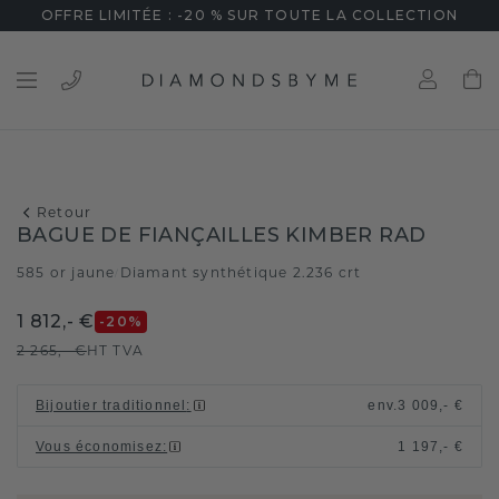
OFFRE LIMITÉE : -20 % SUR TOUTE LA COLLECTION
Retour
BAGUE DE FIANÇAILLES KIMBER RAD
585 or jaune
Diamant synthétique 2.236 crt
/
1 812,- €
-20
%
2 265,- €
HT TVA
Bijoutier traditionnel
:
env.
3 009,- €
Vous économisez
:
1 197,- €