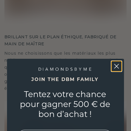
BRILLANT SUR LE PLAN ÉTHIQUE, FABRIQUÉ DE
MAIN DE MAÎTRE
Nous ne choisissons que les matériaux les plus
nobles et respectueux de l'environnement, ainsi
que des diamants synthétiques. Nos experts en
orfèvrerie allient durabilité et savoir-faire inégalé,
JOIN THE DBM FAMILY
garantissant ainsi que vos bijoux sont aussi
éthiques qu'exquis.
Tentez votre chance
pour gagner 500 € de
bon d’achat !