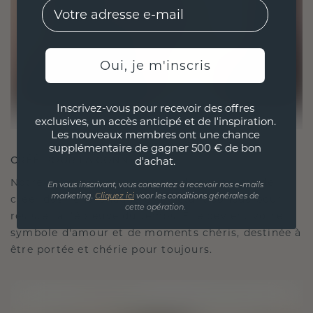
EMail
Oui, je m'inscris
Inscrivez-vous pour recevoir des offres
exclusives, un accès anticipé et de l'inspiration.
Les nouveaux membres ont une chance
supplémentaire de gagner 500 € de bon
CRÉÉ POUR LA CONNEXION
d'achat.
Notre philosophie en matière de design est de
En vous inscrivant, vous consentez à recevoir nos e-mails
créer des liens, chaque pièce étant conçue pour
marketing.
Cliquez ici
voor les conditions générales de
cette opération.
résister à l'épreuve du temps. Elle devient votre
symbole d'amour et de moments chéris, destinée à
être portée et chérie pour toujours.