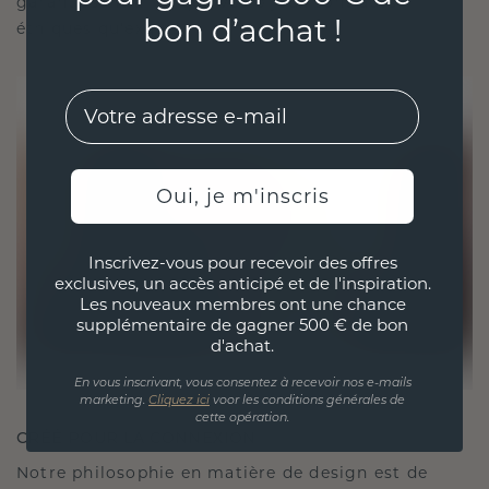
garantissant ainsi que vos bijoux sont aussi
bon d’achat !
éthiques qu'exquis.
EMail
Oui, je m'inscris
Inscrivez-vous pour recevoir des offres
exclusives, un accès anticipé et de l'inspiration.
Les nouveaux membres ont une chance
supplémentaire de gagner 500 € de bon
d'achat.
En vous inscrivant, vous consentez à recevoir nos e-mails
marketing.
Cliquez ici
voor les conditions générales de
cette opération.
CRÉÉ POUR LA CONNEXION
Notre philosophie en matière de design est de