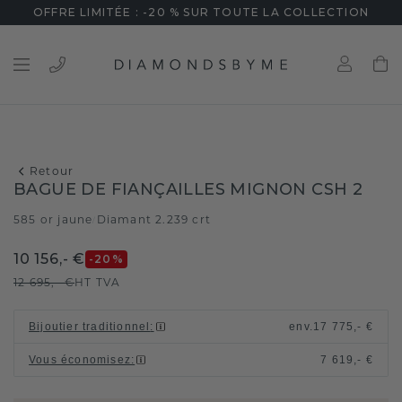
OFFRE LIMITÉE : -20 % SUR TOUTE LA COLLECTION
Retour
BAGUE DE FIANÇAILLES MIGNON CSH 2
585 or jaune
Diamant 2.239 crt
/
10 156,- €
-20
%
12 695,- €
HT TVA
Bijoutier traditionnel
:
env.
17 775,- €
Vous économisez
:
7 619,- €