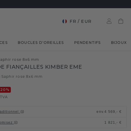
FR
/
EUR
CES
BOUCLES D'OREILLES
PENDENTIFS
BIJOUX
Saphir rose 8x6 mm
E FIANÇAILLES KIMBER EME
c
Saphir rose 8x6 mm
/
-20
%
 TVA
raditionnel
:
env.
4 569,- €
omisez
:
1 821,- €