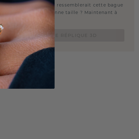
tez-vous savoir à quoi ressemblerait cette bague
s et si elle est à la bonne taille ? Maintenant à
de 15 €.
COMMANDEZ UNE RÉPLIQUE 3D