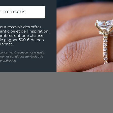
Souhai
sur vou
e m'inscris
partir 
our recevoir des offres
anticipé et de l'inspiration.
embres ont une chance
de gagner 500 € de bon
d'achat.
 consentez à recevoir nos e-mails
oor les conditions générales de
te opération.