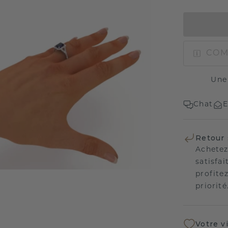
COM
Une
Chat
E
Retour 
Achetez
satisfai
profitez
priorité
Votre v