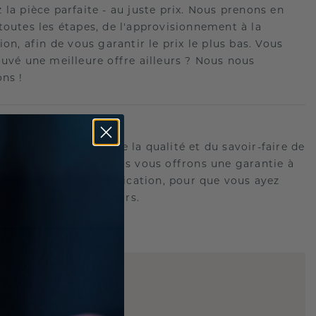
 la pièce parfaite - au juste prix. Nous prenons en
toutes les étapes, de l'approvisionnement à la
ion, afin de vous garantir le prix le plus bas. Vous
ouvé une meilleure offre ailleurs ? Nous nous
ons !
romesse à vie
us portons garants de la qualité et du savoir-faire de
oux.C'est pourquoi nous vous offrons une garantie à
tre les défauts de fabrication, pour que vous ayez
 tranquille pour toujours.
E
!
QUE 3D