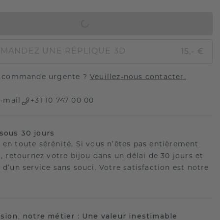
AJOUTER AU PANIER
15,- €
MANDEZ UNE RÉPLIQUE 3D
 commande urgente ?
Veuillez-nous contacter.
-mail
+31 10 747 00 00
sous 30 jours
 en toute sérénité. Si vous n’êtes pas entièrement
t, retournez votre bijou dans un délai de 30 jours et
 d’un service sans souci. Votre satisfaction est notre
.
ision, notre métier : Une valeur inestimable