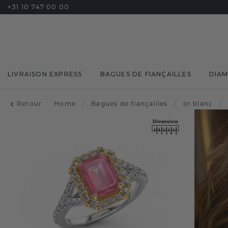
+31 10 747 00 00
LIVRAISON EXPRESS
BAGUES DE FIANÇAILLES
DIA
Retour
Home
/
Bagues de fiançailles
/
or blanc
/