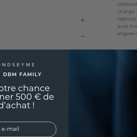
Obtenez
charge 
fabricat
avez tr
aligner
Notre p
Nous no
nos bij
E DBM FAMILY
vie con
l'esprit
otre chance
ner 500 € de
d’achat !
UNIQU
RÉPLI