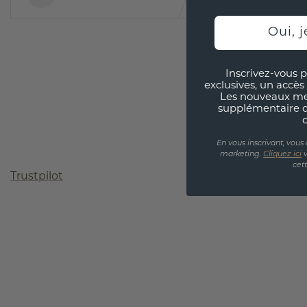
Oui, j
Inscrivez-vous p
exclusives, un accès 
Les nouveaux m
supplémentaire 
En vous inscrivant, vous
marketing.
Cliquez ici
v
cet
Trustpilot