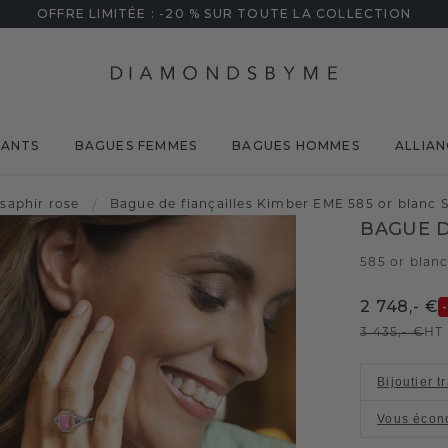
OFFRE LIMITÉE : -20 % SUR TOUTE LA COLLECTION
MANTS
BAGUES FEMMES
BAGUES HOMMES
ALLIAN
saphir rose
/
Bague de fiançailles Kimber EME 585 or blanc 
BAGUE D
585 or blan
2 748,- €
3 435,- €
HT
Bijoutier t
Vous écon