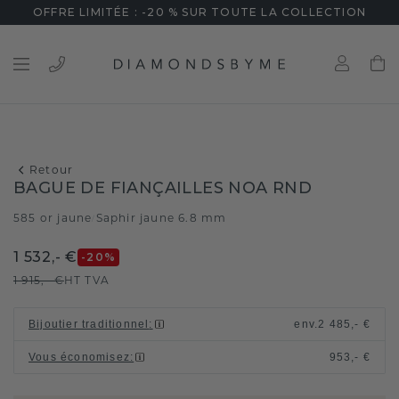
OFFRE LIMITÉE : -20 % SUR TOUTE LA COLLECTION
Retour
BAGUE DE FIANÇAILLES NOA RND
585 or jaune
Saphir jaune 6.8 mm
/
1 532,- €
-20
%
1 915,- €
HT TVA
Bijoutier traditionnel
:
env.
2 485,- €
Vous économisez
:
953,- €