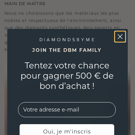
MAIN DE MAÎTRE
Nous ne choisissons que les matériaux les plus
nobles et respectueux de l'environnement, ainsi
que des diamants synthétiques. Nos experts en
orfèvrerie allient durabilité et savoir-faire inégalé,
garantissant ainsi que vos bijoux sont aussi
éthiques qu'exquis.
JOIN THE DBM FAMILY
Tentez votre chance
pour gagner 500 € de
bon d’achat !
EMail
Oui, je m'inscris