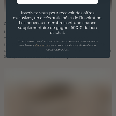
Inscrivez-vous pour recevoir des offres
exclusives, un accès anticipé et de l'inspiration.
Les nouveaux membres ont une chance
CRÉÉ POUR LA CONNEXION
supplémentaire de gagner 500 € de bon
Notre philosophie en matière de design est de
d'achat.
créer des liens, chaque pièce étant conçue pour
En vous inscrivant, vous consentez à recevoir nos e-mails
résister à l'épreuve du temps. Elle devient votre
marketing.
Cliquez ici
voor les conditions générales de
symbole d'amour et de moments chéris, destinée à
cette opération.
être portée et chérie pour toujours.