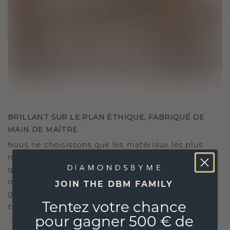
BRILLANT SUR LE PLAN ÉTHIQUE, FABRIQUÉ DE
MAIN DE MAÎTRE
Nous ne choisissons que les matériaux les plus
nobles et respectueux de l'environnement, ainsi
que des diamants synthétiques. Nos experts en
orfèvrerie allient durabilité et savoir-faire inégalé,
JOIN THE DBM FAMILY
garantissant ainsi que vos bijoux sont aussi
Tentez votre chance
éthiques qu'exquis.
pour gagner 500 € de