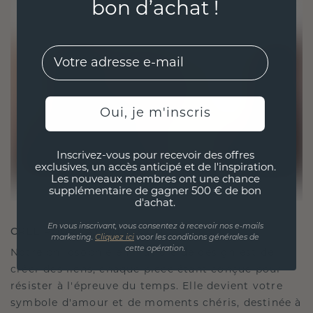
bon d’achat !
EMail
Oui, je m'inscris
Inscrivez-vous pour recevoir des offres
exclusives, un accès anticipé et de l'inspiration.
Les nouveaux membres ont une chance
supplémentaire de gagner 500 € de bon
d'achat.
En vous inscrivant, vous consentez à recevoir nos e-mails
CRÉÉ POUR LA CONNEXION
marketing.
Cliquez ici
voor les conditions générales de
cette opération.
Notre philosophie en matière de design est de
créer des liens, chaque pièce étant conçue pour
résister à l'épreuve du temps. Elle devient votre
symbole d'amour et de moments chéris, destinée à