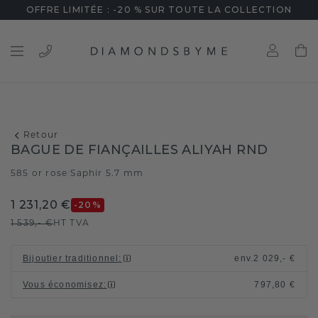
OFFRE LIMITÉE : -20 % SUR TOUTE LA COLLECTION
Retour
BAGUE DE FIANÇAILLES ALIYAH RND
585 or rose
Saphir 5.7 mm
/
1 231,20 €
-20
%
1 539,- €
HT TVA
Bijoutier traditionnel
:
env.
2 029,- €
Vous économisez
:
797,80 €