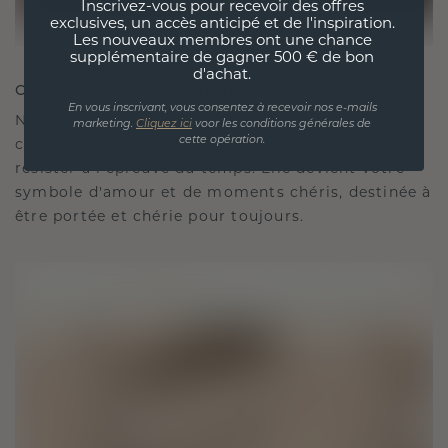
Inscrivez-vous pour recevoir des offres
exclusives, un accès anticipé et de l'inspiration.
Les nouveaux membres ont une chance
supplémentaire de gagner 500 € de bon
d'achat.
CRÉÉ POUR LA CONNEXION
En vous inscrivant, vous consentez à recevoir nos e-mails
Notre philosophie en matière de design est de
marketing.
Cliquez ici
voor les conditions générales de
cette opération.
créer des liens, chaque pièce étant conçue pour
résister à l'épreuve du temps. Elle devient votre
symbole d'amour et de moments chéris, destinée à
être portée et chérie pour toujours.