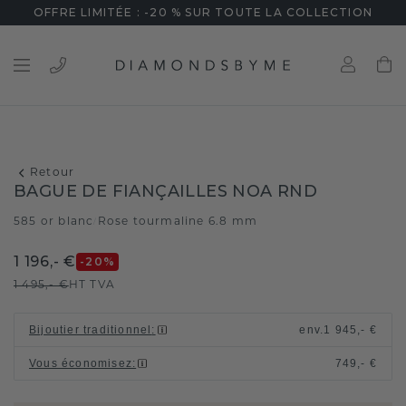
OFFRE LIMITÉE : -20 % SUR TOUTE LA COLLECTION
Retour
BAGUE DE FIANÇAILLES NOA RND
585 or blanc
Rose tourmaline 6.8 mm
/
1 196,- €
-20
%
1 495,- €
HT TVA
Bijoutier traditionnel
:
env.
1 945,- €
Vous économisez
:
749,- €