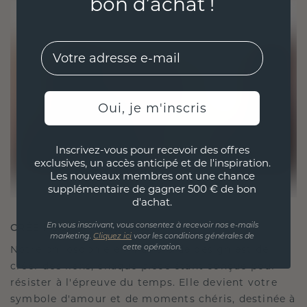
bon d’achat !
EMail
Oui, je m'inscris
Inscrivez-vous pour recevoir des offres
exclusives, un accès anticipé et de l'inspiration.
Les nouveaux membres ont une chance
supplémentaire de gagner 500 € de bon
d'achat.
CRÉÉ POUR LA CONNEXION
En vous inscrivant, vous consentez à recevoir nos e-mails
marketing.
Cliquez ici
voor les conditions générales de
Notre philosophie en matière de design est de
cette opération.
créer des liens, chaque pièce étant conçue pour
résister à l'épreuve du temps. Elle devient votre
symbole d'amour et de moments chéris, destinée à