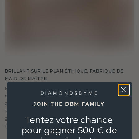
BRILLANT SUR LE PLAN ÉTHIQUE, FABRIQUÉ DE
MAIN DE MAÎTRE
Nous ne choisissons que les matériaux les plus
nobles et respectueux de l'environnement, ainsi
que des diamants synthétiques. Nos experts en
JOIN THE DBM FAMILY
orfèvrerie allient durabilité et savoir-faire inégalé,
Tentez votre chance
garantissant ainsi que vos bijoux sont aussi
éthiques qu'exquis.
pour gagner 500 € de