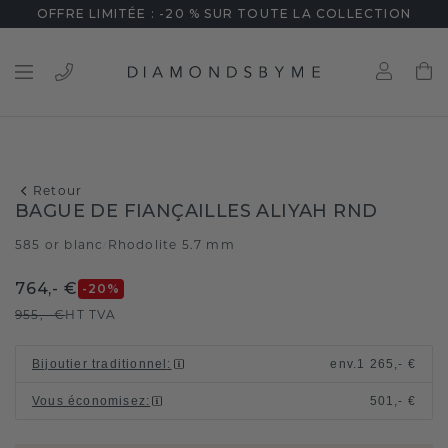
OFFRE LIMITÉE : -20 % SUR TOUTE LA COLLECTION
Retour
BAGUE DE FIANÇAILLES ALIYAH RND
585 or blanc
Rhodolite 5.7 mm
/
764,- €
-20
%
955,- €
HT TVA
Bijoutier traditionnel
:
env.
1 265,- €
Vous économisez
:
501,- €