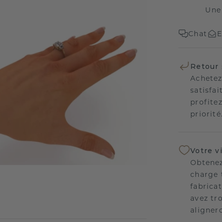
Une
Chat
E
Retour 
Achetez
satisfai
profitez
priorité
Votre v
Obtenez
charge 
fabricat
avez tr
aligner