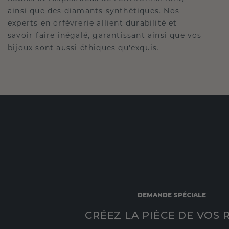
ainsi que des diamants synthétiques. Nos
experts en orfèvrerie allient durabilité et
savoir-faire inégalé, garantissant ainsi que vos
bijoux sont aussi éthiques qu'exquis.
DEMANDE SPÉCIALE
CRÉEZ LA PIÈCE DE VOS 