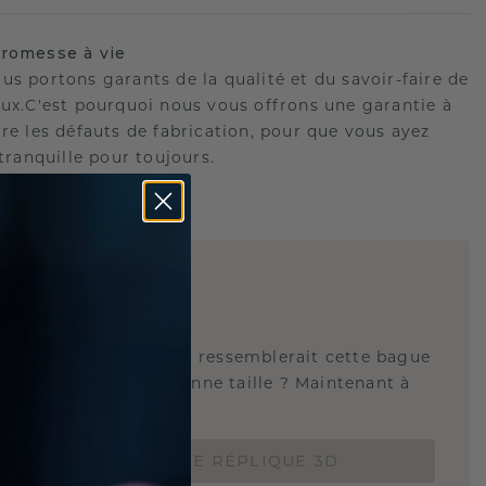
romesse à vie
us portons garants de la qualité et du savoir-faire de
oux.C'est pourquoi nous vous offrons une garantie à
tre les défauts de fabrication, pour que vous ayez
 tranquille pour toujours.
E
!
QUE 3D
tez-vous savoir à quoi ressemblerait cette bague
s et si elle est à la bonne taille ? Maintenant à
de 15 €.
COMMANDEZ UNE RÉPLIQUE 3D