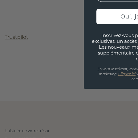
Oui, j
Inscrivez-vous p
Trustpilot
exclusives, un accès 
Les nouveaux m
supplémentaire 
En vous inscrivant, vous
marketing.
Cliquez ici
v
cet
L'histoire de votre trésor