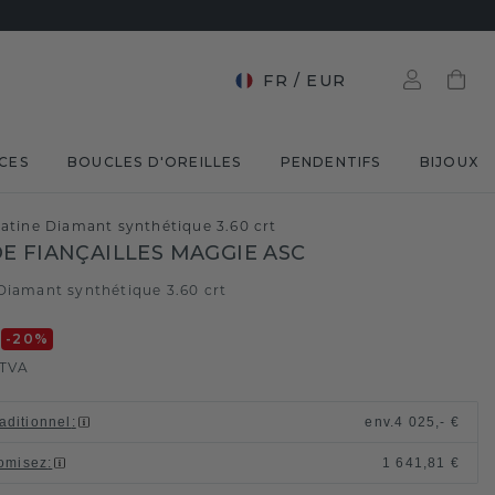
FR
/
EUR
CES
BOUCLES D'OREILLES
PENDENTIFS
BIJOUX
latine Diamant synthétique 3.60 crt
E FIANÇAILLES MAGGIE ASC
Diamant synthétique 3.60 crt
€
-20
%
 TVA
raditionnel
:
env.
4 025,- €
omisez
:
1 641,81 €