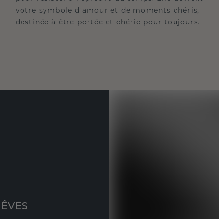
votre symbole d'amour et de moments chéris,
destinée à être portée et chérie pour toujours.
RÊVES