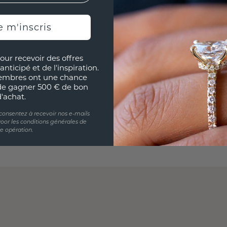
e m'inscris
our recevoir des offres
anticipé et de l'inspiration.
embres ont une chance
de gagner 500 € de bon
d'achat.
 consentez à recevoir nos e-mails
oor les conditions générales de
te opération.