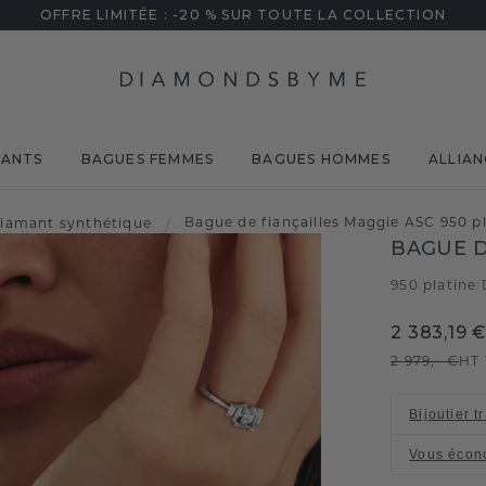
OFFRE LIMITÉE : -20 % SUR TOUTE LA COLLECTION
MANTS
BAGUES FEMMES
BAGUES HOMMES
ALLIAN
Bague de fiançailles Maggie ASC 950 p
iamant synthétique
/
BAGUE D
950 platine
/
2 383,19 
2 979,- €
HT
Bijoutier t
Vous écon