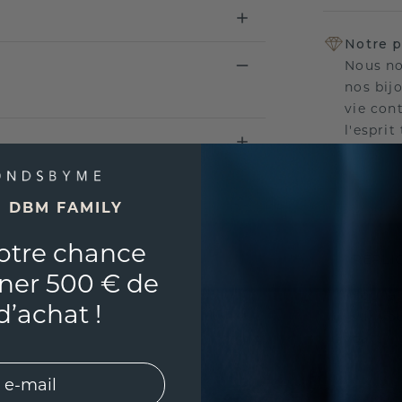
Notre p
Nous no
nos bij
vie con
l'esprit
E DBM FAMILY
UNIQU
otre chance
RÉPLI
ner 500 € de
Souhai
d’achat !
sur vou
partir 