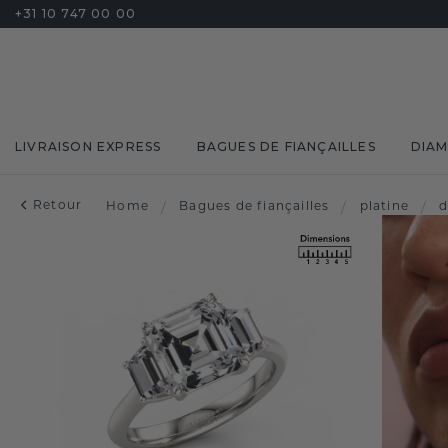
+31 10 747 00 00
LIVRAISON EXPRESS
BAGUES DE FIANÇAILLES
DIA
Retour
Home
/
Bagues de fiançailles
/
platine
/
d