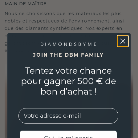
MAIN DE MAÎTRE
Nous ne choisissons que les matériaux les plus
nobles et respectueux de l'environnement, ainsi
que des diamants synthétiques. Nos experts en
orfèvrerie allient durabilité et savoir-faire inégalé,
garantissant ainsi que vos bijoux sont aussi
éthiques qu'exquis.
JOIN THE DBM FAMILY
Tentez votre chance
pour gagner 500 € de
bon d’achat !
EMail