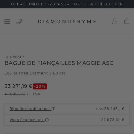
OFFRE LIMITÉE : -20 % SUR TOUTE LA COLLECTION
Retour
BAGUE DE FIANÇAILLES MAGGIE ASC
585 or rose
Diamant 3.60 crt
/
33 271,19 €
-20
%
41 589,- €
HT TVA
Bijoutier traditionnel
:
env.
56 145,- €
Vous économisez
:
22 873,81 €