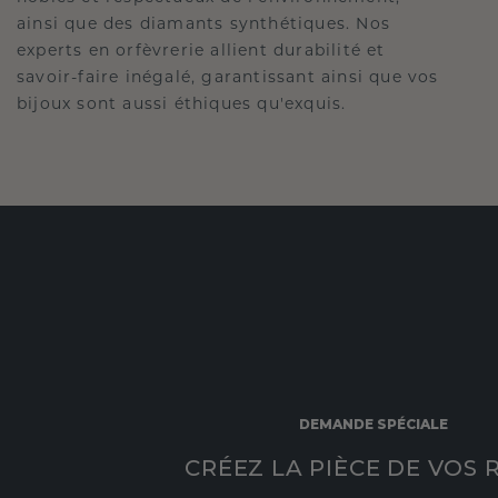
ainsi que des diamants synthétiques. Nos
experts en orfèvrerie allient durabilité et
savoir-faire inégalé, garantissant ainsi que vos
bijoux sont aussi éthiques qu'exquis.
DEMANDE SPÉCIALE
CRÉEZ LA PIÈCE DE VOS 