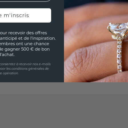
e m'inscris
our recevoir des offres
anticipé et de l'inspiration.
embres ont une chance
de gagner 500 € de bon
d'achat.
 consentez à recevoir nos e-mails
oor les conditions générales de
te opération.