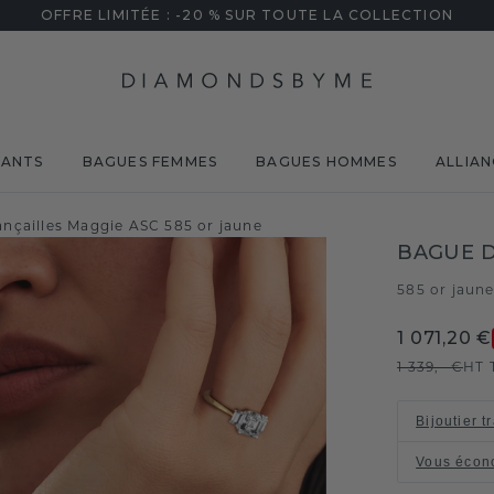
OFFRE LIMITÉE : -20 % SUR TOUTE LA COLLECTION
MANTS
BAGUES FEMMES
BAGUES HOMMES
ALLIAN
ançailles Maggie ASC 585 or jaune
BAGUE D
585 or jaun
1 071,20 €
1 339,- €
HT 
Bijoutier t
Vous écon