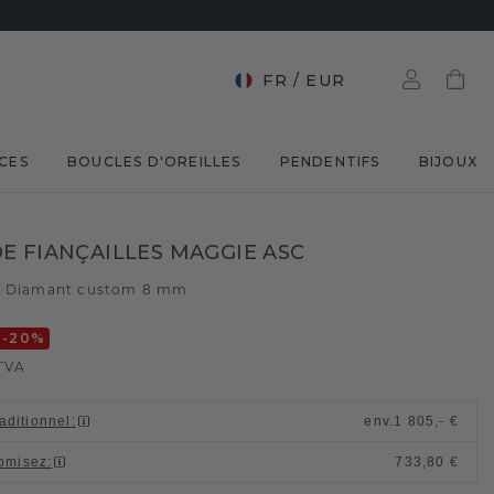
FR
/
EUR
CES
BOUCLES D'OREILLES
PENDENTIFS
BIJOUX
E FIANÇAILLES MAGGIE ASC
e
Diamant custom 8 mm
/
-20
%
TVA
raditionnel
:
env.
1 805,- €
omisez
:
733,80 €