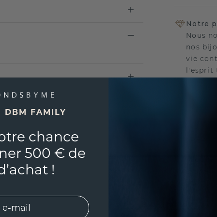
Notre p
Nous no
nos bij
vie con
l'esprit
E DBM FAMILY
UNIQU
otre chance
RÉPLI
ner 500 € de
Souhai
d’achat !
sur vou
partir 