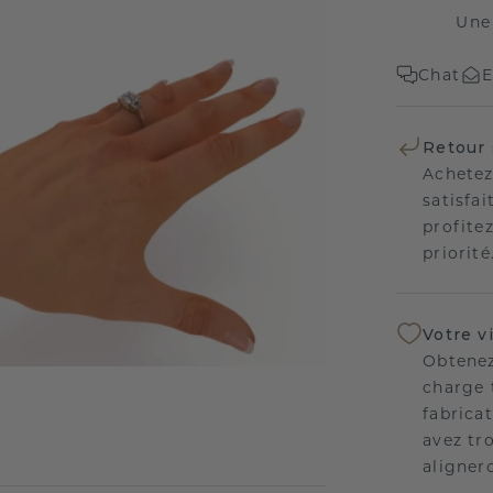
Une
Chat
E
Retour 
Achetez
satisfai
profitez
priorité
Votre v
Obtenez
charge 
fabricat
avez tr
aligner