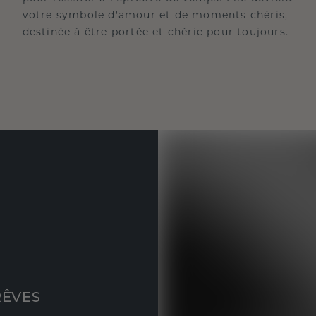
votre symbole d'amour et de moments chéris,
destinée à être portée et chérie pour toujours.
RÊVES