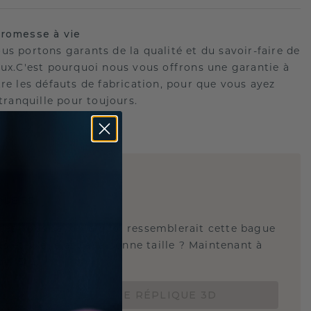
romesse à vie
us portons garants de la qualité et du savoir-faire de
oux.C'est pourquoi nous vous offrons une garantie à
tre les défauts de fabrication, pour que vous ayez
 tranquille pour toujours.
E
!
QUE 3D
tez-vous savoir à quoi ressemblerait cette bague
s et si elle est à la bonne taille ? Maintenant à
de 15 €.
COMMANDEZ UNE RÉPLIQUE 3D