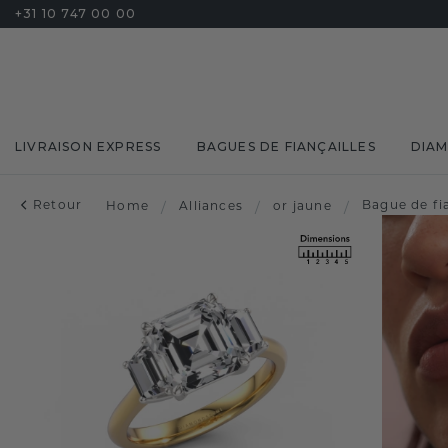
+31 10 747 00 00
LIVRAISON EXPRESS
BAGUES DE FIANÇAILLES
DIA
Retour
Bague de fi
Home
/
Alliances
/
or jaune
/