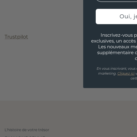
Oui, j
Inscrivez-vous p
Trustpilot
exclusives, un accès 
Les nouveaux m
supplémentaire 
En vous inscrivant, vous
marketing.
Cliquez ici
v
cet
L'histoire de votre trésor