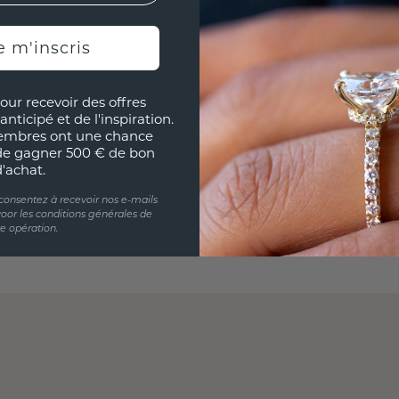
e m'inscris
our recevoir des offres
anticipé et de l'inspiration.
embres ont une chance
de gagner 500 € de bon
d'achat.
 consentez à recevoir nos e-mails
oor les conditions générales de
te opération.