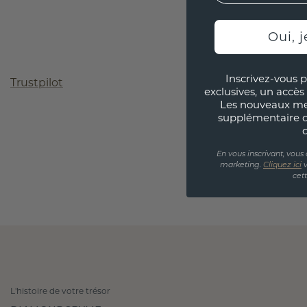
Oui, j
Inscrivez-vous p
Trustpilot
exclusives, un accès 
Les nouveaux m
supplémentaire 
En vous inscrivant, vous
marketing.
Cliquez ici
v
cet
L'histoire de votre trésor