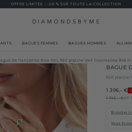
OFFRE LIMITÉE : -20 % SUR TOUTE LA COLLECTION
MANTS
BAGUES FEMMES
BAGUES HOMMES
ALLIAN
ague de fiançailles Noa OVL 950 platine Vert tourmaline 8x6 
BAGUE D
950 platine
/
1 396,- €
-
1 745,- €
HT 
Bijoutier t
Vous écon