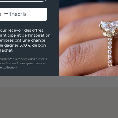
e m'inscris
our recevoir des offres
anticipé et de l'inspiration.
embres ont une chance
de gagner 500 € de bon
d'achat.
 consentez à recevoir nos e-mails
oor les conditions générales de
te opération.