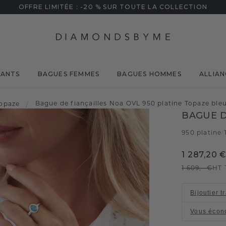
OFFRE LIMITÉE : -20 % SUR TOUTE LA COLLECTION
MANTS
BAGUES FEMMES
BAGUES HOMMES
ALLIAN
Bague de fiançailles Noa OVL 950 platine Topaze bl
opaze
/
BAGUE D
950 platine
/
1 287,20 
1 609,- €
HT 
Bijoutier t
Vous écon