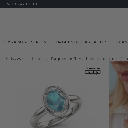
+31 10 747 00 00
LIVRAISON EXPRESS
BAGUES DE FIANÇAILLES
DIA
Retour
Home
/
Bagues de fiançailles
/
platine
/
t