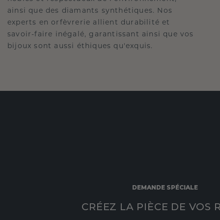
ainsi que des diamants synthétiques. Nos
experts en orfèvrerie allient durabilité et
savoir-faire inégalé, garantissant ainsi que vos
bijoux sont aussi éthiques qu'exquis.
DEMANDE SPÉCIALE
CRÉEZ LA PIÈCE DE VOS 