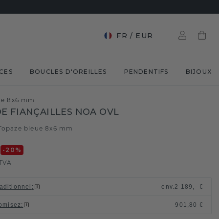
FR
/
EUR
CES
BOUCLES D'OREILLES
PENDENTIFS
BIJOUX
eue 8x6 mm
E FIANÇAILLES NOA OVL
Topaze bleue 8x6 mm
€
-20
%
TVA
raditionnel
:
env.
2 189,- €
omisez
:
901,80 €