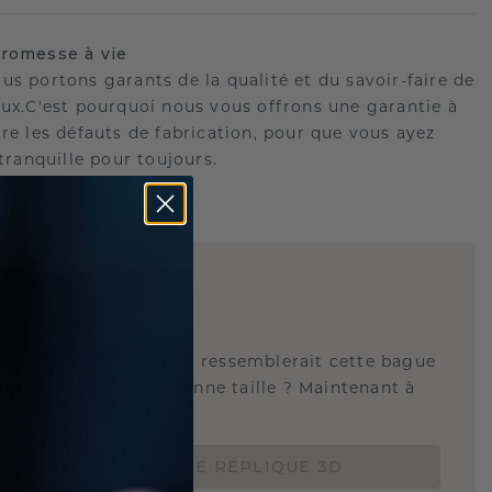
romesse à vie
us portons garants de la qualité et du savoir-faire de
oux.C'est pourquoi nous vous offrons une garantie à
tre les défauts de fabrication, pour que vous ayez
 tranquille pour toujours.
E
!
QUE 3D
tez-vous savoir à quoi ressemblerait cette bague
s et si elle est à la bonne taille ? Maintenant à
de 15 €.
COMMANDEZ UNE RÉPLIQUE 3D