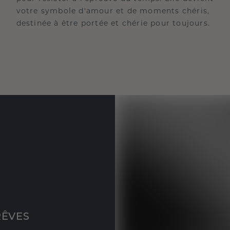
votre symbole d'amour et de moments chéris,
destinée à être portée et chérie pour toujours.
RÊVES