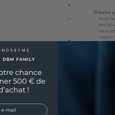
Notre p
Nous no
nos bij
vie con
l'esprit
E DBM FAMILY
UNIQU
otre chance
RÉPLI
ner 500 € de
Souhai
d’achat !
sur vou
partir 