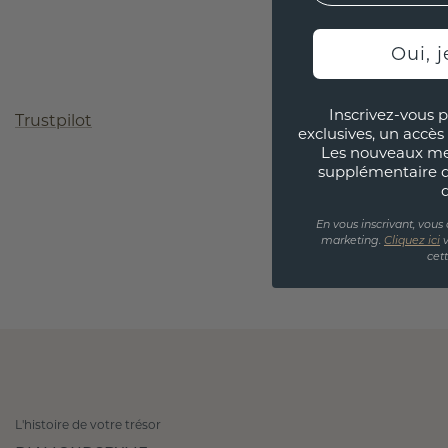
Oui, j
Inscrivez-vous p
Trustpilot
exclusives, un accès 
Les nouveaux m
supplémentaire 
En vous inscrivant, vous
marketing.
Cliquez ici
v
cet
L'histoire de votre trésor