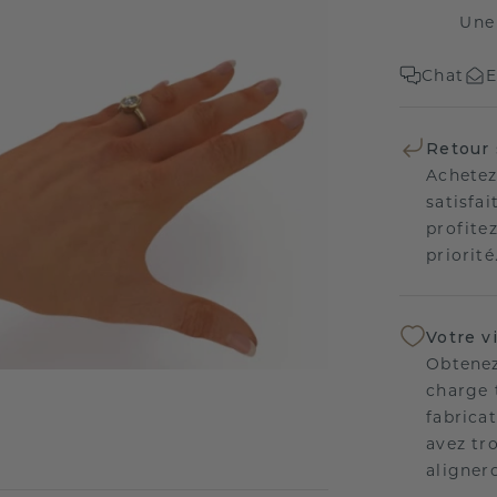
Une
Chat
E
Retour 
Achetez
satisfai
profitez
priorité
Votre v
Obtenez
charge 
fabricat
avez tr
aligner