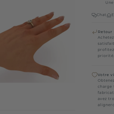
Une
Chat
E
Retour 
Achetez
satisfai
profitez
priorité
Votre v
Obtenez
charge 
fabricat
avez tr
aligner