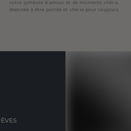
votre symbole d'amour et de moments chéris,
destinée à être portée et chérie pour toujours.
RÊVES