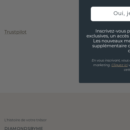
Oui, j
Inscrivez-vous p
Trustpilot
exclusives, un accès 
Les nouveaux m
supplémentaire 
En vous inscrivant, vous
marketing.
Cliquez ici
v
cet
L'histoire de votre trésor
DIAMONDSBYME