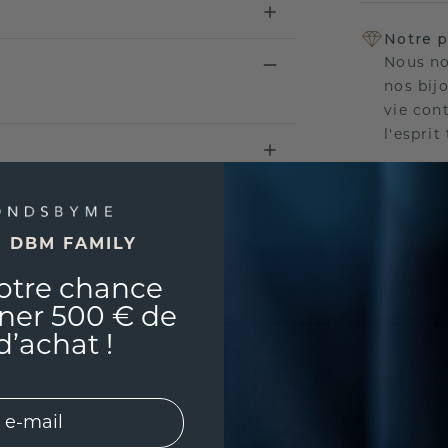
Notre p
Nous no
nos bij
vie con
l'esprit
E DBM FAMILY
UNIQU
RÉPLI
otre chance
ner 500 € de
Souhai
d’achat !
sur vou
partir 