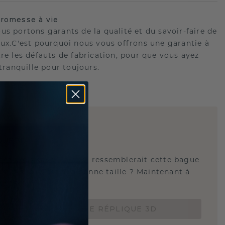
romesse à vie
us portons garants de la qualité et du savoir-faire de
oux.C'est pourquoi nous vous offrons une garantie à
tre les défauts de fabrication, pour que vous ayez
 tranquille pour toujours.
E
!
QUE 3D
tez-vous savoir à quoi ressemblerait cette bague
s et si elle est à la bonne taille ? Maintenant à
de 15 €.
COMMANDEZ UNE RÉPLIQUE 3D