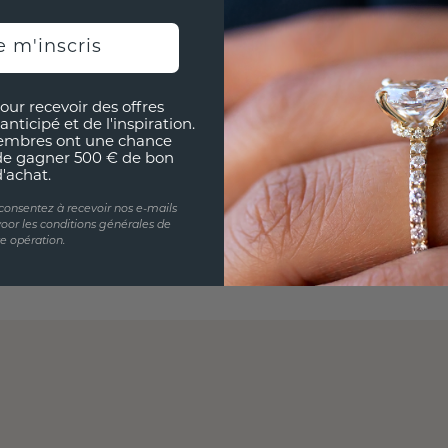
e m'inscris
our recevoir des offres
anticipé et de l'inspiration.
embres ont une chance
de gagner 500 € de bon
d'achat.
 consentez à recevoir nos e-mails
oor les conditions générales de
te opération.