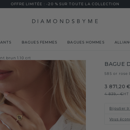
OFFRE LIMITÉE : -20 % SUR TOUTE LA COLLECTION
MANTS
BAGUES FEMMES
BAGUES HOMMES
ALLIAN
t brun 1.10 crt
BAGUE D
585 or rose
/
3 871,20 
4 839,- €
HT
Bijoutier t
Vous écon