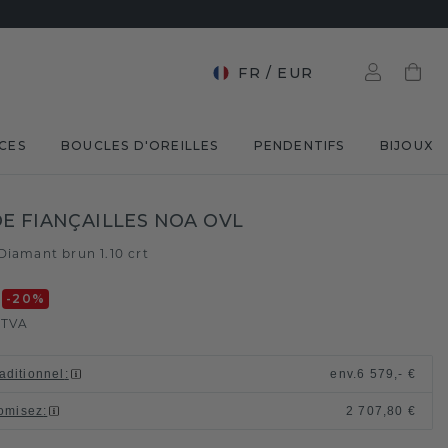
FR
/
EUR
CES
BOUCLES D'OREILLES
PENDENTIFS
BIJOUX
E FIANÇAILLES NOA OVL
Diamant brun 1.10 crt
€
-20
%
 TVA
raditionnel
:
env.
6 579,- €
omisez
:
2 707,80 €