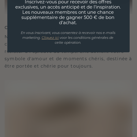
Inscrivez-vous pour recevoir des offres
exclusives, un accès anticipé et de l'inspiration.
Les nouveaux membres ont une chance
supplémentaire de gagner 500 € de bon
d'achat.
CRÉÉ POUR LA CONNEXION
En vous inscrivant, vous consentez à recevoir nos e-mails
Notre philosophie en matière de design est de
marketing.
Cliquez ici
voor les conditions générales de
cette opération.
créer des liens, chaque pièce étant conçue pour
résister à l'épreuve du temps. Elle devient votre
symbole d'amour et de moments chéris, destinée à
être portée et chérie pour toujours.