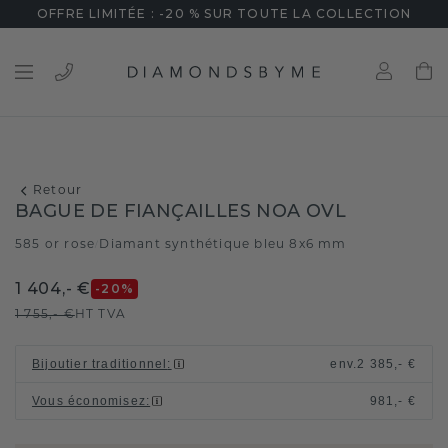
OFFRE LIMITÉE : -20 % SUR TOUTE LA COLLECTION
Retour
BAGUE DE FIANÇAILLES NOA OVL
585 or rose
Diamant synthétique bleu 8x6 mm
/
1 404,- €
-20
%
1 755,- €
HT TVA
Bijoutier traditionnel
:
env.
2 385,- €
Vous économisez
:
981,- €