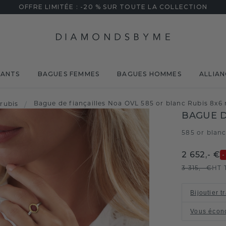
OFFRE LIMITÉE : -20 % SUR TOUTE LA COLLECTION
MANTS
BAGUES FEMMES
BAGUES HOMMES
ALLIAN
Bague de fiançailles Noa OVL 585 or blanc Rubis 8x
rubis
/
BAGUE D
585 or blan
2 652,- €
3 315,- €
HT 
Bijoutier t
Vous écon