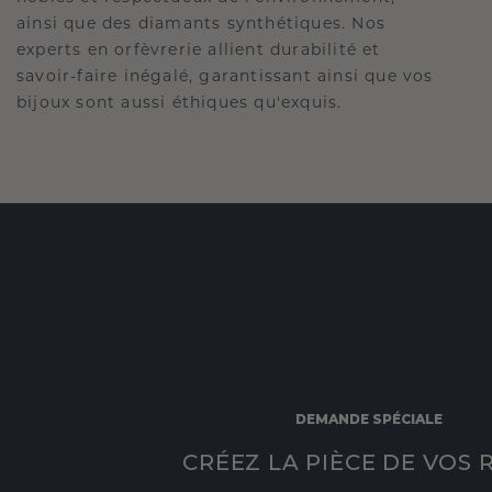
ainsi que des diamants synthétiques. Nos
experts en orfèvrerie allient durabilité et
savoir-faire inégalé, garantissant ainsi que vos
bijoux sont aussi éthiques qu'exquis.
DEMANDE SPÉCIALE
CRÉEZ LA PIÈCE DE VOS 