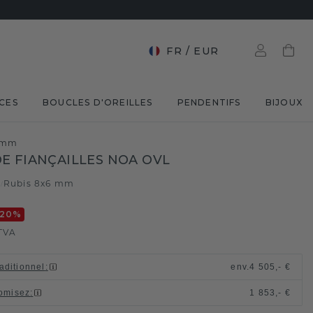
FR
/
EUR
CES
BOUCLES D'OREILLES
PENDENTIFS
BIJOUX
6 mm
E FIANÇAILLES NOA OVL
c
Rubis 8x6 mm
/
-20
%
TVA
raditionnel
:
env.
4 505,- €
omisez
:
1 853,- €