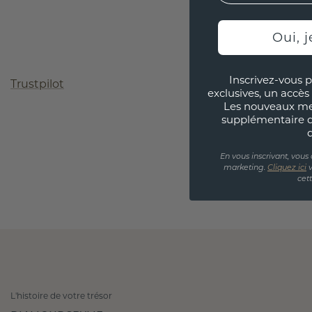
Oui, j
Inscrivez-vous p
Trustpilot
exclusives, un accès 
Les nouveaux m
supplémentaire 
En vous inscrivant, vous
marketing.
Cliquez ici
v
cet
L'histoire de votre trésor