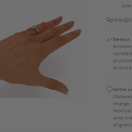
Une
Chat
E
Retour 
Achetez
satisfai
profitez
priorité
Votre v
Obtenez
charge 
fabricat
avez tr
aligner