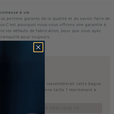
romesse à vie
us portons garants de la qualité et du savoir-faire de
oux.C'est pourquoi nous vous offrons une garantie à
tre les défauts de fabrication, pour que vous ayez
 tranquille pour toujours.
E
!
QUE 3D
tez-vous savoir à quoi ressemblerait cette bague
s et si elle est à la bonne taille ? Maintenant à
de 15 €.
COMMANDEZ UNE RÉPLIQUE 3D