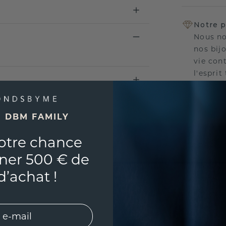
Notre p
Nous no
nos bij
vie con
l'esprit
E DBM FAMILY
UNIQU
otre chance
RÉPLI
ner 500 € de
Souhai
d’achat !
sur vou
partir 