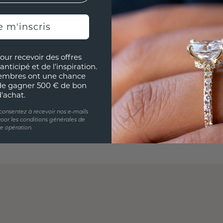
e m'inscris
our recevoir des offres
anticipé et de l'inspiration.
embres ont une chance
de gagner 500 € de bon
d'achat.
 consentez à recevoir nos e-mails
oor les conditions générales de
te opération.