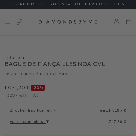
OFFRE LIMITÉE : -20 % SUR TOUTE LA COLLECTION
Retour
BAGUE DE FIANÇAILLES NOA OVL
585 or blanc
Péridot 8x6 mm
/
1 071,20 €
-20
%
1 339,- €
HT TVA
Bijoutier traditionnel
:
env.
1 819,- €
Vous économisez
:
747,80 €