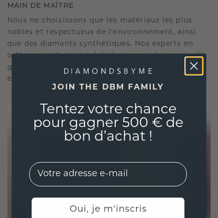
MAIN DE MAÎTRE
Nous ne choisissons que les matériaux les plus
nobles et respectueux de l'environnement, ainsi
que des diamants synthétiques. Nos experts en
orfèvrerie allient durabilité et savoir-faire inégalé,
garantissant ainsi que vos bijoux sont aussi
éthiques qu'exquis.
JOIN THE DBM FAMILY
Tentez votre chance
pour gagner 500 € de
bon d’achat !
EMail
Oui, je m'inscris