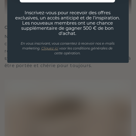
Inscrivez-vous pour recevoir des offres
exclusives, un accès anticipé et de l'inspiration.
Les nouveaux membres ont une chance
CRÉÉ POUR LA CONNEXION
supplémentaire de gagner 500 € de bon
d'achat.
Notre philosophie en matière de design est de
créer des liens, chaque pièce étant conçue pour
En vous inscrivant, vous consentez à recevoir nos e-mails
marketing.
Cliquez ici
voor les conditions générales de
résister à l'épreuve du temps. Elle devient votre
cette opération.
symbole d'amour et de moments chéris, destinée à
être portée et chérie pour toujours.