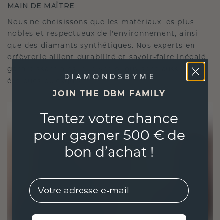
MAIN DE MAÎTRE
Nous ne choisissons que les matériaux les plus
nobles et respectueux de l'environnement, ainsi
que des diamants synthétiques. Nos experts en
orfèvrerie allient durabilité et savoir-faire inégalé,
garantissant ainsi que vos bijoux sont aussi
éthiques qu'exquis.
JOIN THE DBM FAMILY
Tentez votre chance
pour gagner 500 € de
bon d’achat !
EMail