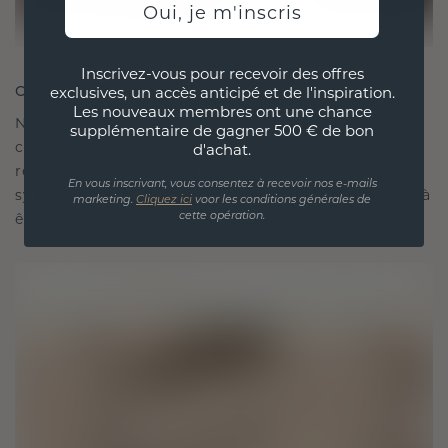
Oui, je m'inscris
Inscrivez-vous pour recevoir des offres
CRÉÉ POUR LA CONNEXION
exclusives, un accès anticipé et de l'inspiration.
Les nouveaux membres ont une chance
Notre philosophie en matière de design est de
supplémentaire de gagner 500 € de bon
créer des liens, chaque pièce étant conçue pour
d'achat.
résister à l'épreuve du temps. Elle devient votre
En vous inscrivant, vous consentez à recevoir nos e-mails
symbole d'amour et de moments chéris, destinée à
marketing.
Cliquez ici
voor les conditions générales de
être portée et chérie pour toujours.
cette opération.