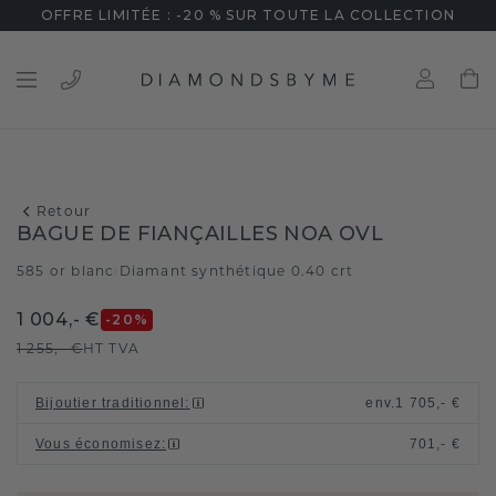
OFFRE LIMITÉE : -20 % SUR TOUTE LA COLLECTION
Retour
BAGUE DE FIANÇAILLES NOA OVL
585 or blanc
Diamant synthétique 0.40 crt
/
1 004,- €
-20
%
1 255,- €
HT TVA
Bijoutier traditionnel
:
env.
1 705,- €
Vous économisez
:
701,- €