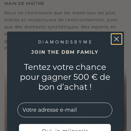
MAIN DE MAÎTRE
Nous ne choisissons que les matériaux les plus
nobles et respectueux de l'environnement, ainsi
que des diamants synthétiques. Nos experts en
orfèvrerie allient durabilité et savoir-faire inégalé,
garantissant ainsi que vos bijoux sont aussi
éthiques qu'exquis.
JOIN THE DBM FAMILY
Tentez votre chance
pour gagner 500 € de
bon d’achat !
EMail