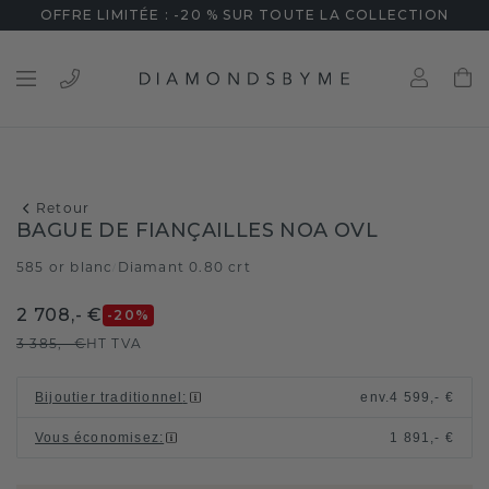
OFFRE LIMITÉE : -20 % SUR TOUTE LA COLLECTION
Retour
BAGUE DE FIANÇAILLES NOA OVL
585 or blanc
Diamant 0.80 crt
/
2 708,- €
-20
%
3 385,- €
HT TVA
Bijoutier traditionnel
:
env.
4 599,- €
Vous économisez
:
1 891,- €