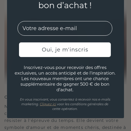
bon d’achat !
EMail
Oui, je m'inscris
Inscrivez-vous pour recevoir des offres
exclusives, un accès anticipé et de l'inspiration.
Les nouveaux membres ont une chance
supplémentaire de gagner 500 € de bon
d'achat.
CRÉÉ POUR LA CONNEXION
En vous inscrivant, vous consentez à recevoir nos e-mails
marketing.
Cliquez ici
voor les conditions générales de
Notre philosophie en matière de design est de
cette opération.
créer des liens, chaque pièce étant conçue pour
résister à l'épreuve du temps. Elle devient votre
symbole d'amour et de moments chéris, destinée à