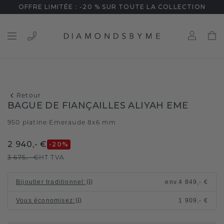
OFFRE LIMITÉE : -20 % SUR TOUTE LA COLLECTION
Retour
BAGUE DE FIANÇAILLES ALIYAH EME
950 platine
Emeraude 8x6 mm
/
2 940,- €
-20
%
3 675,- €
HT TVA
Bijoutier traditionnel
:
env.
4 849,- €
Vous économisez
:
1 909,- €