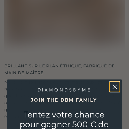
BRILLANT SUR LE PLAN ÉTHIQUE, FABRIQUÉ DE
MAIN DE MAÎTRE
Nous ne choisissons que les matériaux les plus
nobles et respectueux de l'environnement, ainsi
que des diamants synthétiques. Nos experts en
JOIN THE DBM FAMILY
orfèvrerie allient durabilité et savoir-faire inégalé,
garantissant ainsi que vos bijoux sont aussi
Tentez votre chance
éthiques qu'exquis.
pour gagner 500 € de