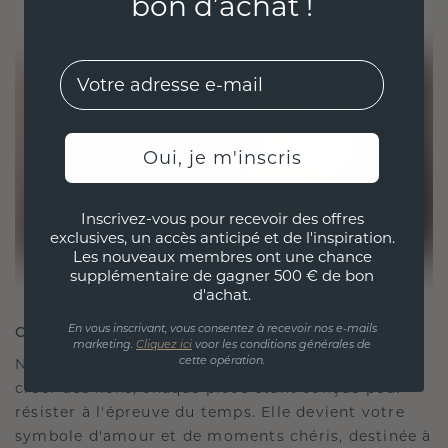
bon d’achat !
EMail
Oui, je m'inscris
Inscrivez-vous pour recevoir des offres
exclusives, un accès anticipé et de l'inspiration.
Les nouveaux membres ont une chance
supplémentaire de gagner 500 € de bon
d'achat.
CRÉÉ POUR LA CONNEXION
En vous inscrivant, vous consentez à recevoir nos e-mails
marketing.
Cliquez ici
voor les conditions générales de
Notre philosophie en matière de design est de
cette opération.
créer des liens, chaque pièce étant conçue pour
résister à l'épreuve du temps. Elle devient votre
symbole d'amour et de moments chéris, destinée à