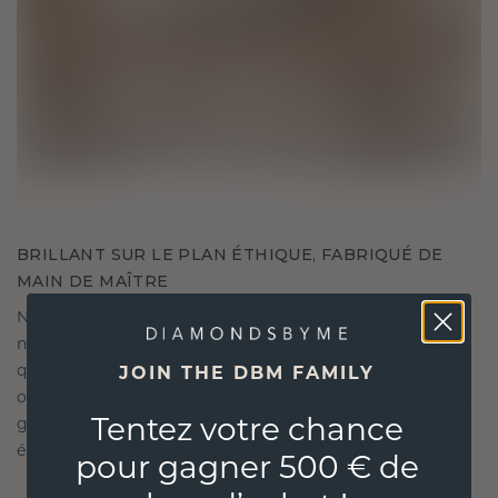
BRILLANT SUR LE PLAN ÉTHIQUE, FABRIQUÉ DE
MAIN DE MAÎTRE
Nous ne choisissons que les matériaux les plus
nobles et respectueux de l'environnement, ainsi
que des diamants synthétiques. Nos experts en
JOIN THE DBM FAMILY
orfèvrerie allient durabilité et savoir-faire inégalé,
Tentez votre chance
garantissant ainsi que vos bijoux sont aussi
éthiques qu'exquis.
pour gagner 500 € de