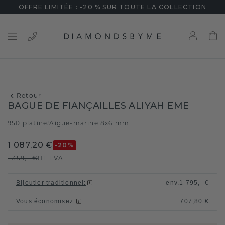
OFFRE LIMITÉE : -20 % SUR TOUTE LA COLLECTION
Retour
BAGUE DE FIANÇAILLES ALIYAH EME
950 platine
Aigue-marine 8x6 mm
/
1 087,20 €
-20
%
1 359,- €
HT TVA
Bijoutier traditionnel
:
env.
1 795,- €
Vous économisez
:
707,80 €