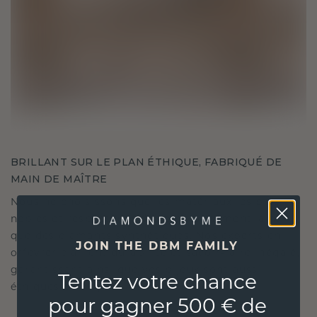
BRILLANT SUR LE PLAN ÉTHIQUE, FABRIQUÉ DE
MAIN DE MAÎTRE
Nous ne choisissons que les matériaux les plus
nobles et respectueux de l'environnement, ainsi
que des diamants synthétiques. Nos experts en
JOIN THE DBM FAMILY
orfèvrerie allient durabilité et savoir-faire inégalé,
garantissant ainsi que vos bijoux sont aussi
Tentez votre chance
éthiques qu'exquis.
pour gagner 500 € de