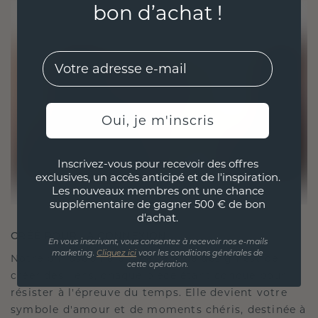
bon d’achat !
EMail
Oui, je m'inscris
Inscrivez-vous pour recevoir des offres
exclusives, un accès anticipé et de l'inspiration.
Les nouveaux membres ont une chance
supplémentaire de gagner 500 € de bon
d'achat.
CRÉÉ POUR LA CONNEXION
En vous inscrivant, vous consentez à recevoir nos e-mails
marketing.
Cliquez ici
voor les conditions générales de
Notre philosophie en matière de design est de
cette opération.
créer des liens, chaque pièce étant conçue pour
résister à l'épreuve du temps. Elle devient votre
symbole d'amour et de moments chéris, destinée à