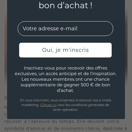
bon d’achat !
EMail
Oui, je m'inscris
Inscrivez-vous pour recevoir des offres
exclusives, un accès anticipé et de l'inspiration.
Les nouveaux membres ont une chance
supplémentaire de gagner 500 € de bon
d'achat.
CRÉÉ POUR LA CONNEXION
En vous inscrivant, vous consentez à recevoir nos e-mails
marketing.
Cliquez ici
voor les conditions générales de
Notre philosophie en matière de design est de
cette opération.
créer des liens, chaque pièce étant conçue pour
résister à l'épreuve du temps. Elle devient votre
symbole d'amour et de moments chéris, destinée à