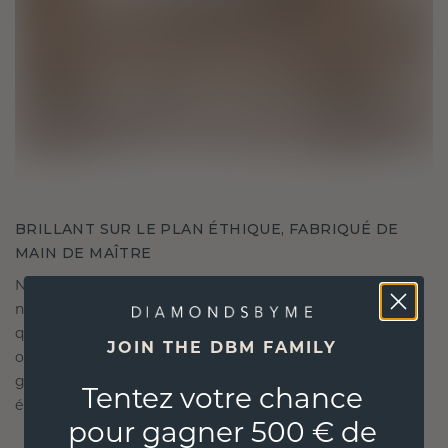
BRILLANT SUR LE PLAN ÉTHIQUE, FABRIQUÉ DE
MAIN DE MAÎTRE
Nous ne choisissons que les matériaux les plus
nobles et respectueux de l'environnement, ainsi
que des diamants synthétiques. Nos experts en
JOIN THE DBM FAMILY
orfèvrerie allient durabilité et savoir-faire inégalé,
garantissant ainsi que vos bijoux sont aussi
Tentez votre chance
éthiques qu'exquis.
pour gagner 500 € de