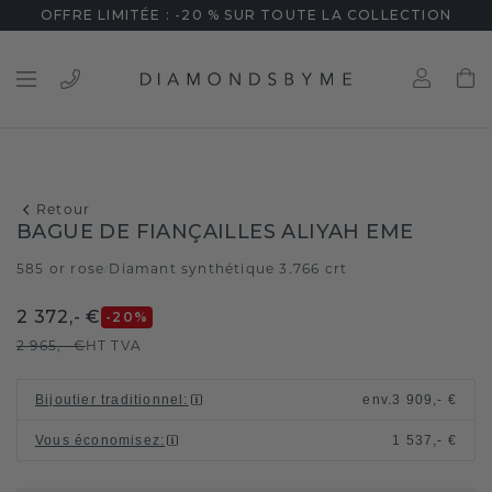
OFFRE LIMITÉE : -20 % SUR TOUTE LA COLLECTION
Retour
BAGUE DE FIANÇAILLES ALIYAH EME
585 or rose
Diamant synthétique 3.766 crt
/
2 372,- €
-20
%
2 965,- €
HT TVA
Bijoutier traditionnel
:
env.
3 909,- €
Vous économisez
:
1 537,- €