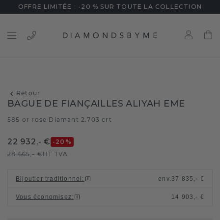
OFFRE LIMITÉE : -20 % SUR TOUTE LA COLLECTION
Retour
BAGUE DE FIANÇAILLES ALIYAH EME
585 or rose
Diamant 2.703 crt
/
22 932,- €
-20
%
28 665,- €
HT TVA
Bijoutier traditionnel
:
env.
37 835,- €
Vous économisez
:
14 903,- €