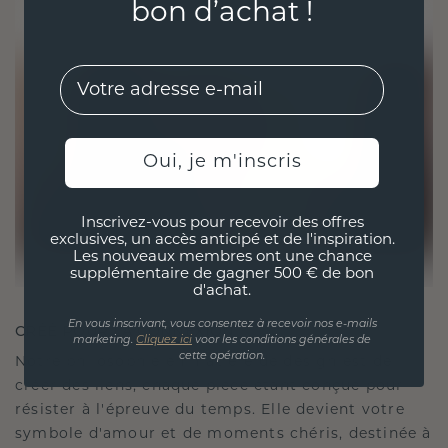
bon d’achat !
EMail
Oui, je m'inscris
Inscrivez-vous pour recevoir des offres
exclusives, un accès anticipé et de l'inspiration.
Les nouveaux membres ont une chance
supplémentaire de gagner 500 € de bon
d'achat.
En vous inscrivant, vous consentez à recevoir nos e-mails
CRÉÉ POUR LA CONNEXION
marketing.
Cliquez ici
voor les conditions générales de
cette opération.
Notre philosophie en matière de design est de
créer des liens, chaque pièce étant conçue pour
résister à l'épreuve du temps. Elle devient votre
symbole d'amour et de moments chéris, destinée à