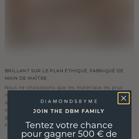
BRILLANT SUR LE PLAN ÉTHIQUE, FABRIQUÉ DE
MAIN DE MAÎTRE
Nous ne choisissons que les matériaux les plus
nobles et respectueux de l'environnement, ainsi
que des diamants synthétiques. Nos experts en
orfèvrerie allient durabilité et savoir-faire inégalé,
JOIN THE DBM FAMILY
garantissant ainsi que vos bijoux sont aussi
Tentez votre chance
éthiques qu'exquis.
pour gagner 500 € de