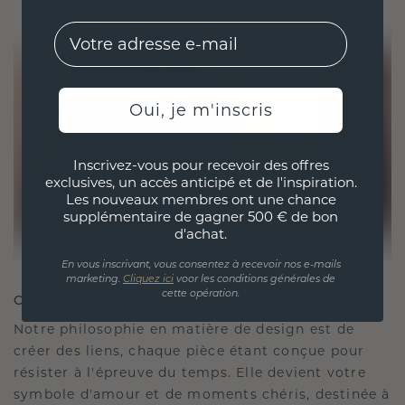
EMail
Oui, je m'inscris
Inscrivez-vous pour recevoir des offres
exclusives, un accès anticipé et de l'inspiration.
Les nouveaux membres ont une chance
supplémentaire de gagner 500 € de bon
d'achat.
En vous inscrivant, vous consentez à recevoir nos e-mails
marketing.
Cliquez ici
voor les conditions générales de
cette opération.
CRÉÉ POUR LA CONNEXION
Notre philosophie en matière de design est de
créer des liens, chaque pièce étant conçue pour
résister à l'épreuve du temps. Elle devient votre
symbole d'amour et de moments chéris, destinée à