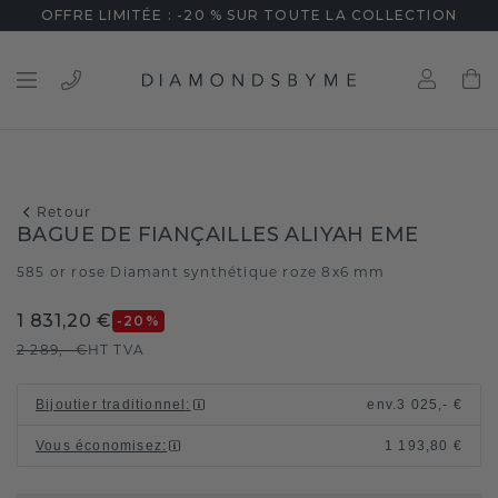
OFFRE LIMITÉE : -20 % SUR TOUTE LA COLLECTION
Retour
BAGUE DE FIANÇAILLES ALIYAH EME
585 or rose
Diamant synthétique roze 8x6 mm
/
1 831,20 €
-20
%
2 289,- €
HT TVA
Bijoutier traditionnel
:
env.
3 025,- €
Vous économisez
:
1 193,80 €