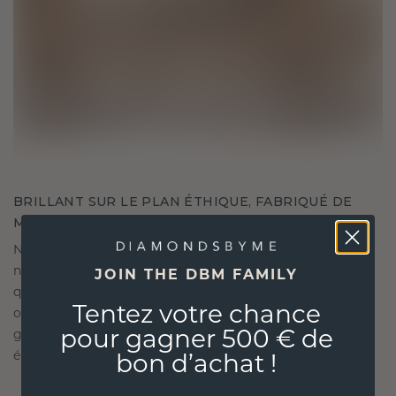
BRILLANT SUR LE PLAN ÉTHIQUE, FABRIQUÉ DE
MAIN DE MAÎTRE
Nous ne choisissons que les matériaux les plus
nobles et respectueux de l'environnement, ainsi
JOIN THE DBM FAMILY
que des diamants synthétiques. Nos experts en
Tentez votre chance
orfèvrerie allient durabilité et savoir-faire inégalé,
garantissant ainsi que vos bijoux sont aussi
pour gagner 500 € de
éthiques qu'exquis.
bon d’achat !