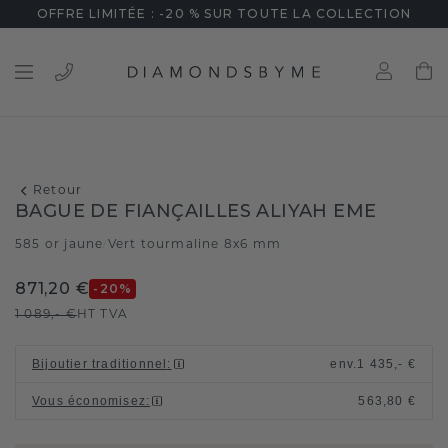
OFFRE LIMITÉE : -20 % SUR TOUTE LA COLLECTION
Retour
BAGUE DE FIANÇAILLES ALIYAH EME
585 or jaune
Vert tourmaline 8x6 mm
/
871,20 €
-20
%
1 089,- €
HT TVA
Bijoutier traditionnel
:
env.
1 435,- €
Vous économisez
:
563,80 €