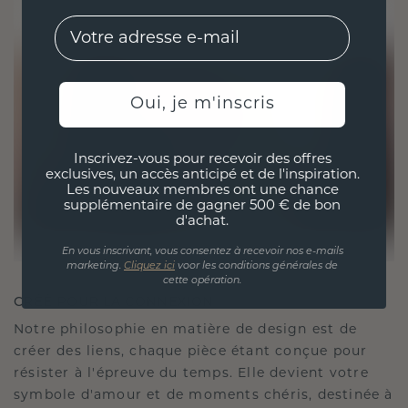
EMail
Oui, je m'inscris
Inscrivez-vous pour recevoir des offres
exclusives, un accès anticipé et de l'inspiration.
Les nouveaux membres ont une chance
supplémentaire de gagner 500 € de bon
d'achat.
En vous inscrivant, vous consentez à recevoir nos e-mails
marketing.
Cliquez ici
voor les conditions générales de
cette opération.
CRÉÉ POUR LA CONNEXION
Notre philosophie en matière de design est de
créer des liens, chaque pièce étant conçue pour
résister à l'épreuve du temps. Elle devient votre
symbole d'amour et de moments chéris, destinée à