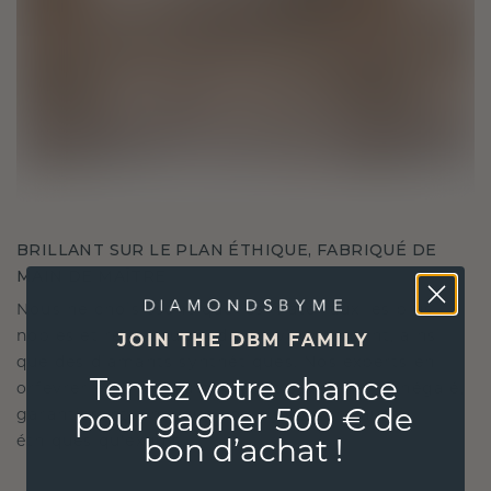
BRILLANT SUR LE PLAN ÉTHIQUE, FABRIQUÉ DE
MAIN DE MAÎTRE
Nous ne choisissons que les matériaux les plus
nobles et respectueux de l'environnement, ainsi
JOIN THE DBM FAMILY
que des diamants synthétiques. Nos experts en
Tentez votre chance
orfèvrerie allient durabilité et savoir-faire inégalé,
garantissant ainsi que vos bijoux sont aussi
pour gagner 500 € de
éthiques qu'exquis.
bon d’achat !