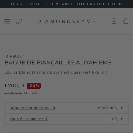
OFFRE LIMITÉE : -20 % SUR TOUTE LA COLLECTION
Retour
BAGUE DE FIANÇAILLES ALIYAH EME
585 or blanc
Diamants synthétiques vert 8x6 mm
/
1 700,- €
-20
%
2 125,- €
HT TVA
Bijoutier traditionnel
:
env.
2 805,- €
Vous économisez
:
1 105,- €