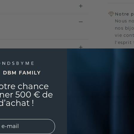
Notre p
Nous no
nos bij
vie con
l'esprit
E DBM FAMILY
UNIQU
otre chance
RÉPLI
ner 500 € de
Souhai
d’achat !
sur vou
partir 