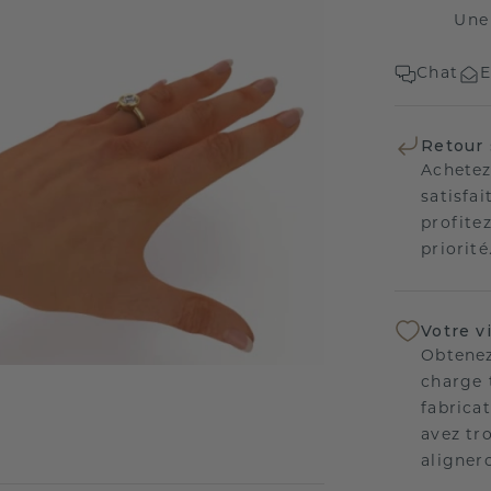
Une
Chat
E
Retour 
Achetez
satisfai
profitez
priorité
Votre v
Obtenez
charge 
fabricat
avez tr
aligner