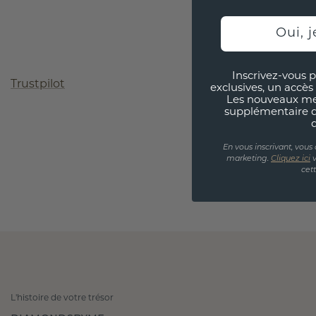
Oui, j
Inscrivez-vous p
Trustpilot
exclusives, un accès 
Les nouveaux m
supplémentaire 
En vous inscrivant, vous
marketing.
Cliquez ici
v
cet
L'histoire de votre trésor