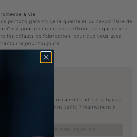
romesse à vie
us portons garants de la qualité et du savoir-faire de
oux.C'est pourquoi nous vous offrons une garantie à
tre les défauts de fabrication, pour que vous ayez
 tranquille pour toujours.
E
!
QUE 3D
tez-vous savoir à quoi ressemblerait cette bague
s et si elle est à la bonne taille ? Maintenant à
de 15 €.
COMMANDEZ UNE RÉPLIQUE 3D