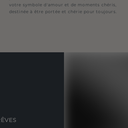
votre symbole d'amour et de moments chéris,
destinée à être portée et chérie pour toujours.
RÊVES