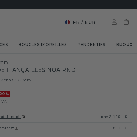
FR
/
EUR
CES
BOUCLES D'OREILLES
PENDENTIFS
BIJOUX
8 mm
E FIANÇAILLES NOA RND
Grenat 6.8 mm
20
%
TVA
raditionnel
:
env.
2 119,- €
omisez
:
811,- €