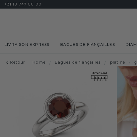
+31 10 747 00 00
LIVRAISON EXPRESS
BAGUES DE FIANÇAILLES
DIA
Retour
Home
/
Bagues de fiançailles
/
platine
/
g