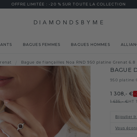
OFFRE LIMITÉE : -20 % SUR TOUTE LA COLLECTION
MANTS
BAGUES FEMMES
BAGUES HOMMES
ALLIAN
renat
/
Bague de fiançailles Noa RND 950 platine Grenat 6.
BAGUE D
950 platine
/
1 308,- €
-
1 635,- €
HT 
Bijoutier t
Vous écon