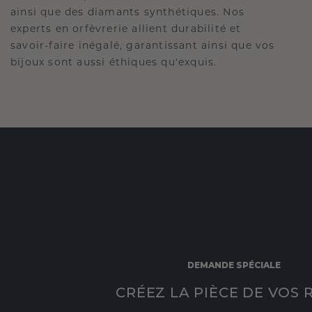
ainsi que des diamants synthétiques. Nos
experts en orfèvrerie allient durabilité et
savoir-faire inégalé, garantissant ainsi que vos
bijoux sont aussi éthiques qu'exquis.
DEMANDE SPÉCIALE
CRÉEZ LA PIÈCE DE VOS 