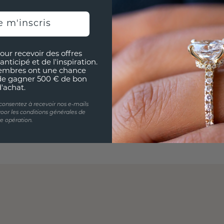
e m'inscris
our recevoir des offres
anticipé et de l'inspiration.
embres ont une chance
de gagner 500 € de bon
d'achat.
 consentez à recevoir nos e-mails
oor les conditions générales de
te opération.