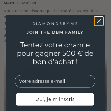
MAIN DE MAÎTRE
Nous ne choisissons que les matériaux les plus
nobles et respectueux de l'environnement, ainsi
que des diamants synthétiques. Nos experts en
orfèvrerie allient durabilité et savoir-faire inégalé,
JOIN THE DBM FAMILY
garantissant ainsi que vos bijoux sont aussi
éthiques qu'exquis.
Tentez votre chance
pour gagner 500 € de
bon d’achat !
EMail
Oui, je m'inscris