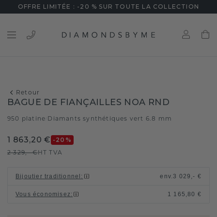
OFFRE LIMITÉE : -20 % SUR TOUTE LA COLLECTION
Retour
BAGUE DE FIANÇAILLES NOA RND
950 platine
Diamants synthétiques vert 6.8 mm
/
1 863,20 €
-20
%
2 329,- €
HT TVA
Bijoutier traditionnel
:
env.
3 029,- €
Vous économisez
:
1 165,80 €