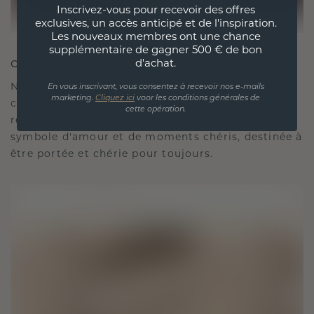
Inscrivez-vous pour recevoir des offres
exclusives, un accès anticipé et de l'inspiration.
Les nouveaux membres ont une chance
supplémentaire de gagner 500 € de bon
d'achat.
CRÉÉ POUR LA CONNEXION
Notre philosophie en matière de design est de
En vous inscrivant, vous consentez à recevoir nos e-mails
marketing.
Cliquez ici
voor les conditions générales de
créer des liens, chaque pièce étant conçue pour
cette opération.
résister à l'épreuve du temps. Elle devient votre
symbole d'amour et de moments chéris, destinée à
être portée et chérie pour toujours.