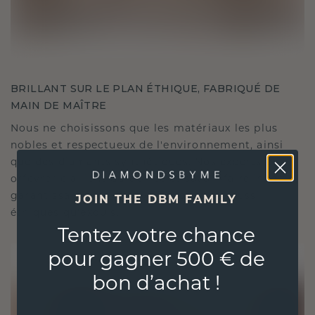
BRILLANT SUR LE PLAN ÉTHIQUE, FABRIQUÉ DE
MAIN DE MAÎTRE
Nous ne choisissons que les matériaux les plus
nobles et respectueux de l'environnement, ainsi
que des diamants synthétiques. Nos experts en
orfèvrerie allient durabilité et savoir-faire inégalé,
garantissant ainsi que vos bijoux sont aussi
JOIN THE DBM FAMILY
éthiques qu'exquis.
Tentez votre chance
pour gagner 500 € de
bon d’achat !