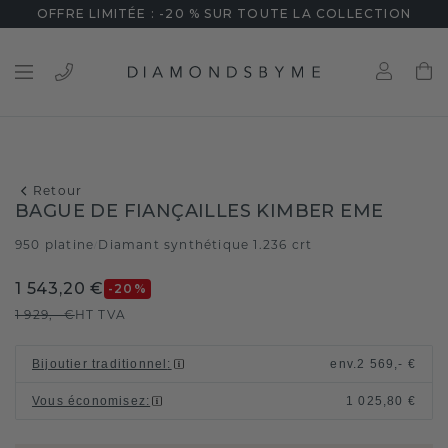
OFFRE LIMITÉE : -20 % SUR TOUTE LA COLLECTION
Retour
BAGUE DE FIANÇAILLES KIMBER EME
950 platine
Diamant synthétique 1.236 crt
/
1 543,20 €
-20
%
1 929,- €
HT TVA
Bijoutier traditionnel
:
env.
2 569,- €
Vous économisez
:
1 025,80 €