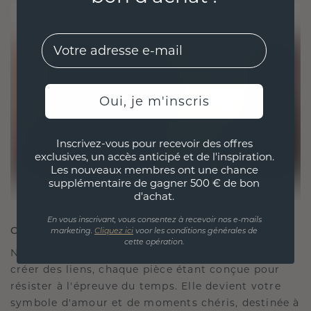
EMail
Oui, je m'inscris
Inscrivez-vous pour recevoir des offres
exclusives, un accès anticipé et de l'inspiration.
Les nouveaux membres ont une chance
supplémentaire de gagner 500 € de bon
d'achat.
En vous inscrivant, vous consentez à recevoir nos e-mails
CRÉÉ POUR LA CONNEXION
marketing.
Cliquez ici
voor les conditions générales de
cette opération.
Notre philosophie en matière de design est de
créer des liens, chaque pièce étant conçue pour
résister à l'épreuve du temps. Elle devient votre
symbole d'amour et de moments chéris, destinée à