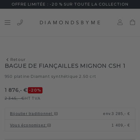
OFFRE LIMITÉE : -20 % SUR TOUTE LA COLLECTION
Retour
BAGUE DE FIANÇAILLES MIGNON CSH 1
950 platine
Diamant synthétique 2.50 crt
/
1 876,- €
-20
%
2 345,- €
HT TVA
Bijoutier traditionnel
:
env.
3 285,- €
Vous économisez
:
1 409,- €