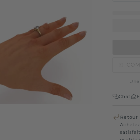
COM
Une
Chat
E
Retour 
Achetez
satisfai
profitez