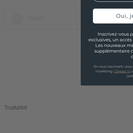
Oui, j
Inscrivez-vous p
exclusives, un accès 
Les nouveaux m
supplémentaire 
En vous inscrivant, vous
marketing.
Cliquez ici
v
cet
Trustpilot