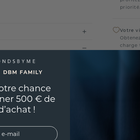
priorité
Votre v
Obtenez
charge 
fabricat
avez tr
aligner
E DBM FAMILY
otre chance
Notre p
ner 500 € de
Nous no
nos bij
d’achat !
vie con
l'esprit