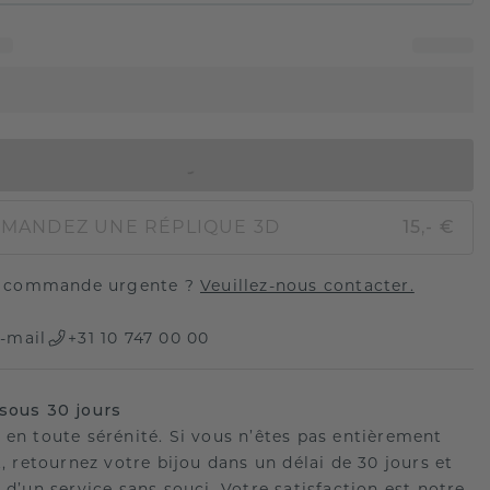
AJOUTER AU PANIER
MANDEZ UNE RÉPLIQUE 3D
15,- €
 commande urgente ?
Veuillez-nous contacter.
-mail
+31 10 747 00 00
sous 30 jours
 en toute sérénité. Si vous n’êtes pas entièrement
t, retournez votre bijou dans un délai de 30 jours et
 d’un service sans souci. Votre satisfaction est notre