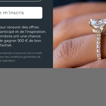
e m'inscris
UNIQU
RÉPLI
our recevoir des offres
Souhai
anticipé et de l'inspiration.
sur vou
embres ont une chance
partir 
de gagner 500 € de bon
d'achat.
 consentez à recevoir nos e-mails
oor les conditions générales de
te opération.