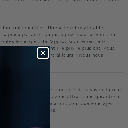
.
ision, notre métier : Une valeur inestimable
 la pièce parfaite - au juste prix. Nous prenons en
toutes les étapes, de l'approvisionnement à la
ion, afin de vous garantir le prix le plus bas. Vous
ouvé une meilleure offre ailleurs ? Nous nous
ons !
romesse à vie
us portons garants de la qualité et du savoir-faire de
oux.C'est pourquoi nous vous offrons une garantie à
tre les défauts de fabrication, pour que vous ayez
 tranquille pour toujours.