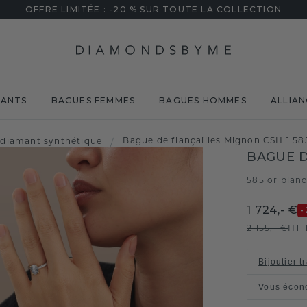
OFFRE LIMITÉE : -20 % SUR TOUTE LA COLLECTION
MANTS
BAGUES FEMMES
BAGUES HOMMES
ALLIAN
Bague de fiançailles Mignon CSH 1 58
diamant synthétique
/
BAGUE D
585 or blan
1 724,- €
-
2 155,- €
HT 
Bijoutier t
Vous écon