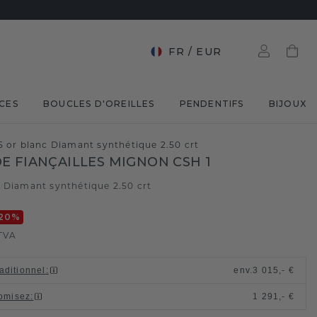
FR
/
EUR
CES
BOUCLES D'OREILLES
PENDENTIFS
BIJOUX
5 or blanc Diamant synthétique 2.50 crt
E FIANÇAILLES MIGNON CSH 1
c
Diamant synthétique 2.50 crt
/
20
%
TVA
raditionnel
:
env.
3 015,- €
omisez
:
1 291,- €