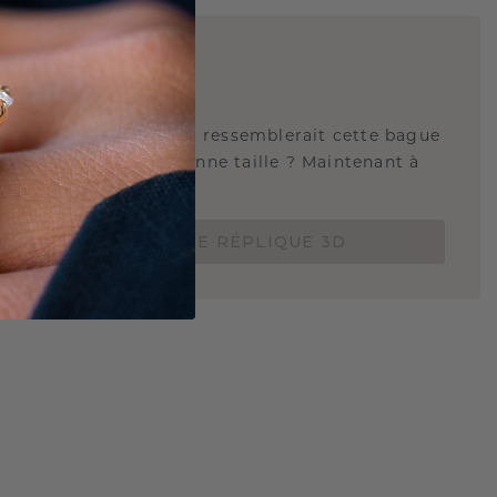
E
!
QUE 3D
tez-vous savoir à quoi ressemblerait cette bague
s et si elle est à la bonne taille ? Maintenant à
de 15 €.
COMMANDEZ UNE RÉPLIQUE 3D