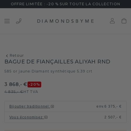
OFFRE LIMITÉE : -20 % SUR TOUTE LA COLLECTION
Retour
BAGUE DE FIANÇAILLES ALIYAH RND
585 or jaune
Diamant synthétique 5.39 crt
/
3 868,- €
-20
%
4 835,- €
HT TVA
Bijoutier traditionnel
:
env.
6 375,- €
Vous économisez
:
2 507,- €