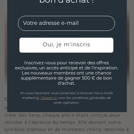
bon d’achat !
EMail
Oui, je m'inscris
Inscrivez-vous pour recevoir des offres
exclusives, un accès anticipé et de l'inspiration.
Les nouveaux membres ont une chance
supplémentaire de gagner 500 € de bon
d'achat.
En vous inscrivant, vous consentez à recevoir nos e-mails
CRÉÉ POUR LA CONNEXION
marketing.
Cliquez ici
voor les conditions générales de
cette opération.
Notre philosophie en matière de design est de
créer des liens, chaque pièce étant conçue pour
résister à l'épreuve du temps. Elle devient votre
symbole d'amour et de moments chéris, destinée à