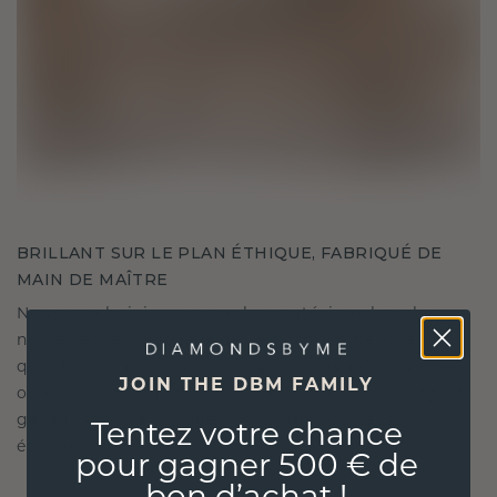
BRILLANT SUR LE PLAN ÉTHIQUE, FABRIQUÉ DE
MAIN DE MAÎTRE
Nous ne choisissons que les matériaux les plus
nobles et respectueux de l'environnement, ainsi
que des diamants synthétiques. Nos experts en
JOIN THE DBM FAMILY
orfèvrerie allient durabilité et savoir-faire inégalé,
garantissant ainsi que vos bijoux sont aussi
Tentez votre chance
éthiques qu'exquis.
pour gagner 500 € de