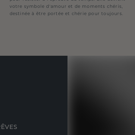
votre symbole d'amour et de moments chéris,
destinée à être portée et chérie pour toujours.
RÊVES