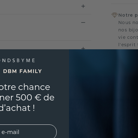
Notre p
Nous no
nos bij
vie con
l'esprit
E DBM FAMILY
UNIQU
otre chance
RÉPLI
ner 500 € de
Souhai
d’achat !
sur vou
partir 