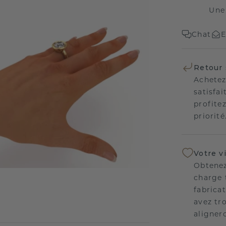
Une
Chat
E
Retour 
Achetez
satisfai
profitez
priorité
Votre v
Obtenez
charge 
fabricat
avez tr
aligner