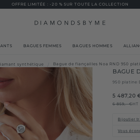
OFFRE LIMITÉE : -20 % SUR TOUTE LA COLLECTION
MANTS
BAGUES FEMMES
BAGUES HOMMES
ALLIAN
Bague de fiançailles Noa RND 950 plat
iamant synthétique
/
BAGUE D
950 platine
/
5 487,20 
6 859,- €
HT
Bijoutier t
Vous écon