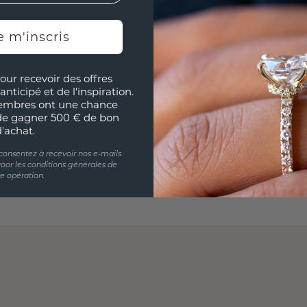
e m'inscris
our recevoir des offres
anticipé et de l'inspiration.
embres ont une chance
de gagner 500 € de bon
d'achat.
 consentez à recevoir nos e-mails
oor les conditions générales de
te opération.