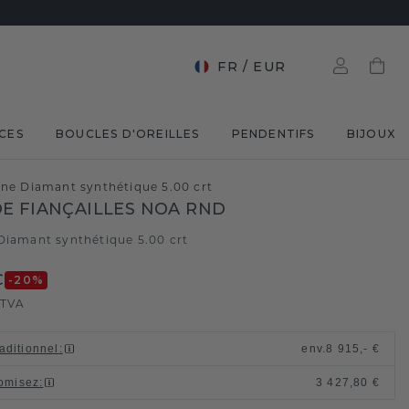
FR
/
EUR
CES
BOUCLES D'OREILLES
PENDENTIFS
BIJOUX
ine Diamant synthétique 5.00 crt
E FIANÇAILLES NOA RND
Diamant synthétique 5.00 crt
€
-20
%
 TVA
raditionnel
:
env.
8 915,- €
omisez
:
3 427,80 €