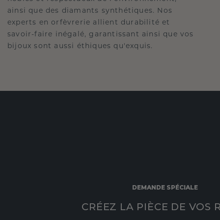
ainsi que des diamants synthétiques. Nos
experts en orfèvrerie allient durabilité et
savoir-faire inégalé, garantissant ainsi que vos
bijoux sont aussi éthiques qu'exquis.
DEMANDE SPÉCIALE
CRÉEZ LA PIÈCE DE VOS 