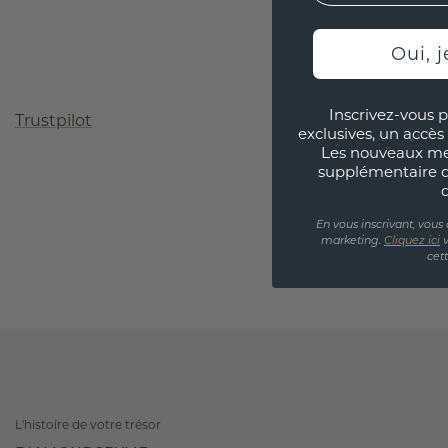
Oui, j
Inscrivez-vous p
Trustpilot
exclusives, un accès 
Les nouveaux m
supplémentaire 
En vous inscrivant, vous
marketing.
Cliquez ici
v
cet
L'histoire de votre trésor