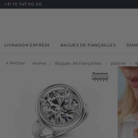
+31 10 747 00 00
LIVRAISON EXPRESS
BAGUES DE FIANÇAILLES
DIA
Retour
Home
/
Bagues de fiançailles
/
platine
/
d