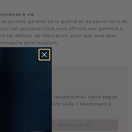
romesse à vie
us portons garants de la qualité et du savoir-faire de
oux.C'est pourquoi nous vous offrons une garantie à
tre les défauts de fabrication, pour que vous ayez
 tranquille pour toujours.
E
!
QUE 3D
tez-vous savoir à quoi ressemblerait cette bague
s et si elle est à la bonne taille ? Maintenant à
de 15 €.
COMMANDEZ UNE RÉPLIQUE 3D