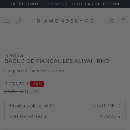
OFFRE LIMITÉE : -20 % SUR TOUTE LA COLLECTION
Retour
BAGUE DE FIANÇAILLES ALIYAH RND
950 platine
Diamant 1.703 crt
/
7 271,20 €
-20
%
9 089,- €
HT TVA
Bijoutier traditionnel
:
env.
11 999,- €
Vous économisez
:
4 727,80 €