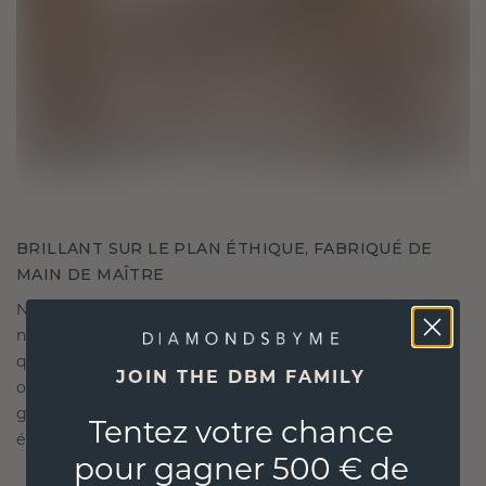
BRILLANT SUR LE PLAN ÉTHIQUE, FABRIQUÉ DE
MAIN DE MAÎTRE
Nous ne choisissons que les matériaux les plus
nobles et respectueux de l'environnement, ainsi
que des diamants synthétiques. Nos experts en
JOIN THE DBM FAMILY
orfèvrerie allient durabilité et savoir-faire inégalé,
garantissant ainsi que vos bijoux sont aussi
Tentez votre chance
éthiques qu'exquis.
pour gagner 500 € de