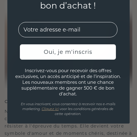
bon d’achat !
EMail
Oui, je m'inscris
Inscrivez-vous pour recevoir des offres
exclusives, un accès anticipé et de l'inspiration.
Les nouveaux membres ont une chance
supplémentaire de gagner 500 € de bon
d'achat.
CRÉÉ POUR LA CONNEXION
En vous inscrivant, vous consentez à recevoir nos e-mails
marketing.
Cliquez ici
voor les conditions générales de
Notre philosophie en matière de design est de
cette opération.
créer des liens, chaque pièce étant conçue pour
résister à l'épreuve du temps. Elle devient votre
symbole d'amour et de moments chéris, destinée à