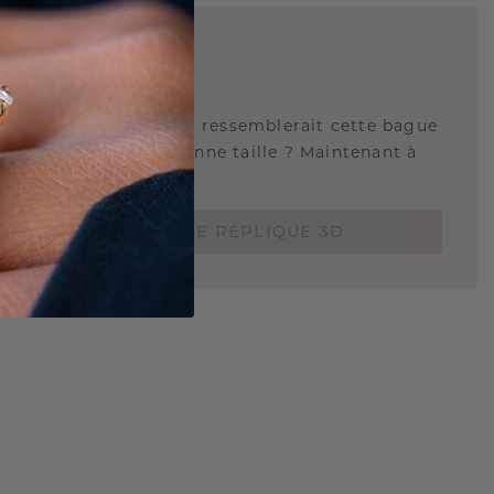
E
!
QUE 3D
tez-vous savoir à quoi ressemblerait cette bague
s et si elle est à la bonne taille ? Maintenant à
de 15 €.
COMMANDEZ UNE RÉPLIQUE 3D