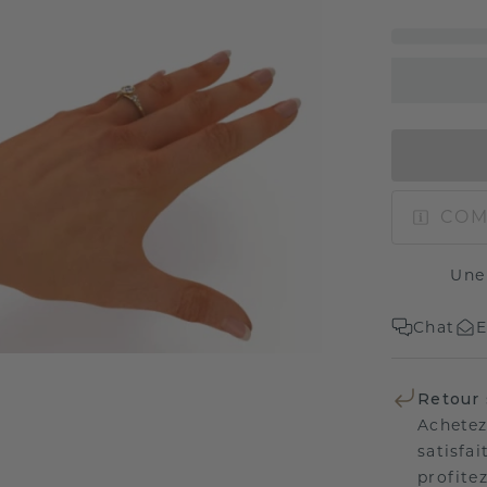
COM
Une
Chat
E
Retour 
Achetez
satisfai
profitez