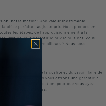
.
ision, notre métier : Une valeur inestimable
 la pièce parfaite - au juste prix. Nous prenons en
toutes les étapes, de l'approvisionnement à la
ion, afin de vous garantir le prix le plus bas. Vous
ouvé une meilleure offre ailleurs ? Nous nous
ons !
romesse à vie
us portons garants de la qualité et du savoir-faire de
oux.C'est pourquoi nous vous offrons une garantie à
tre les défauts de fabrication, pour que vous ayez
 tranquille pour toujours.