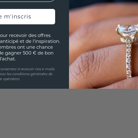
UNIQU
e m'inscris
RÉPLI
our recevoir des offres
Souhai
anticipé et de l'inspiration.
sur vou
embres ont une chance
partir 
de gagner 500 € de bon
d'achat.
 consentez à recevoir nos e-mails
oor les conditions générales de
te opération.