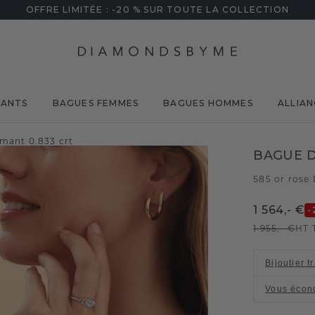
OFFRE LIMITÉE : -20 % SUR TOUTE LA COLLECTION
MANTS
BAGUES FEMMES
BAGUES HOMMES
ALLIAN
amant 0.833 crt
BAGUE D
585 or rose
/
1 564,- €
-
1 955,- €
HT 
Bijoutier t
Vous écon