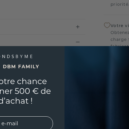
priorité
Votre v
Obtenez
charge 
fabricat
avez tr
aligner
E DBM FAMILY
otre chance
Notre p
Nous no
ner 500 € de
nos bij
d’achat !
vie con
l'esprit