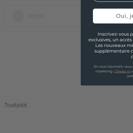
Oui, j
Inscrivez-vous p
exclusives, un accès 
Les nouveaux m
supplémentaire 
En vous inscrivant, vous
marketing.
Cliquez ici
v
cet
Trustpilot