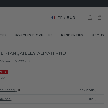
FR
/
EUR
CES
BOUCLES D'OREILLES
PENDENTIFS
BIJOUX
E FIANÇAILLES ALIYAH RND
Diamant 0.833 crt
20
%
TVA
raditionnel
:
env.
2 585,- €
omisez
:
1 021,- €