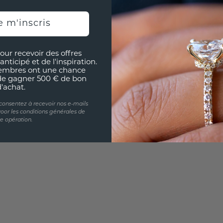
e m'inscris
UNIQU
RÉPLI
our recevoir des offres
Souhai
anticipé et de l'inspiration.
sur vou
embres ont une chance
de gagner 500 € de bon
partir 
d'achat.
 consentez à recevoir nos e-mails
oor les conditions générales de
te opération.