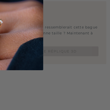
E
!
QUE 3D
tez-vous savoir à quoi ressemblerait cette bague
s et si elle est à la bonne taille ? Maintenant à
de 15 €.
COMMANDEZ UNE RÉPLIQUE 3D