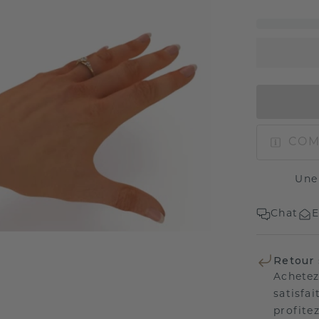
COM
Une
Chat
E
Retour 
Achetez
satisfai
profitez