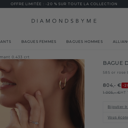
OFFRE LIMITÉE : -20 % SUR TOUTE LA COLLECTION
MANTS
BAGUES FEMMES
BAGUES HOMMES
ALLIAN
amant 0.433 crt
BAGUE D
585 or rose
/
804,- €
-2
1 005,- €
HT 
Bijoutier t
Vous écon