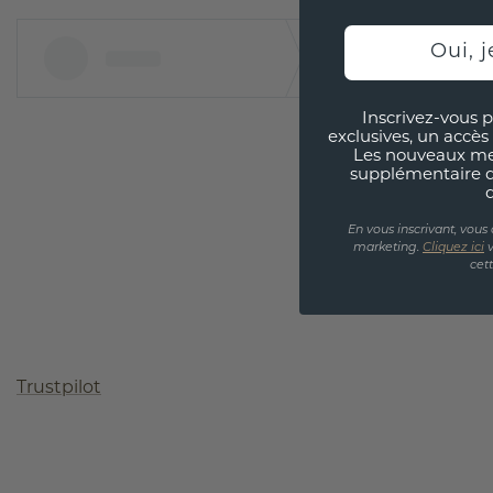
Oui, j
Inscrivez-vous p
exclusives, un accès 
Les nouveaux m
supplémentaire 
En vous inscrivant, vous
marketing.
Cliquez ici
v
cet
Trustpilot