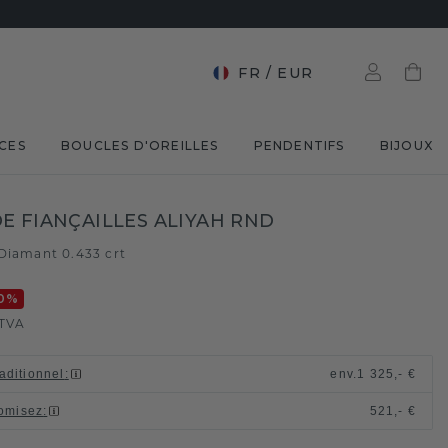
FR
/
EUR
CES
BOUCLES D'OREILLES
PENDENTIFS
BIJOUX
E FIANÇAILLES ALIYAH RND
Diamant 0.433 crt
0
%
TVA
raditionnel
:
env.
1 325,- €
omisez
:
521,- €