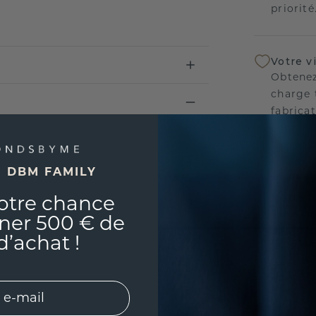
priorité
Votre v
Obtenez
charge 
fabricat
avez tr
aligner
E DBM FAMILY
Notre p
otre chance
Nous no
ner 500 € de
nos bij
d’achat !
vie con
l'esprit