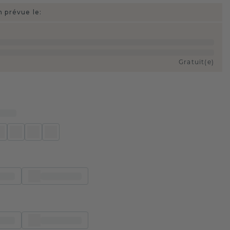
n prévue le:
Gratuit(e)