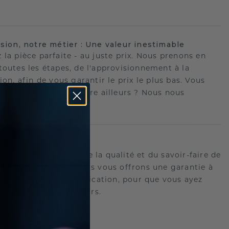
.
ision, notre métier : Une valeur inestimable
 la pièce parfaite - au juste prix. Nous prenons en
toutes les étapes, de l'approvisionnement à la
ion, afin de vous garantir le prix le plus bas. Vous
ouvé une meilleure offre ailleurs ? Nous nous
ons !
romesse à vie
us portons garants de la qualité et du savoir-faire de
oux.C'est pourquoi nous vous offrons une garantie à
tre les défauts de fabrication, pour que vous ayez
 tranquille pour toujours.