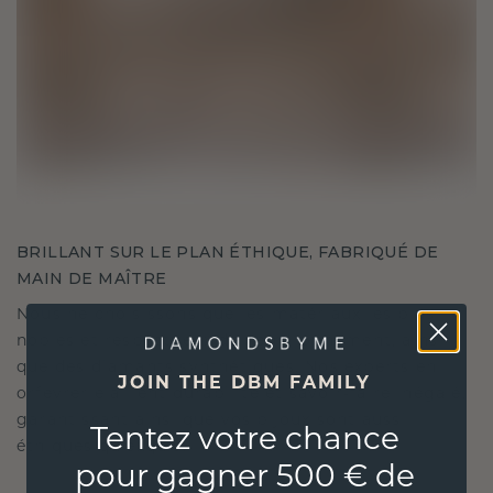
BRILLANT SUR LE PLAN ÉTHIQUE, FABRIQUÉ DE
MAIN DE MAÎTRE
Nous ne choisissons que les matériaux les plus
nobles et respectueux de l'environnement, ainsi
que des diamants synthétiques. Nos experts en
JOIN THE DBM FAMILY
orfèvrerie allient durabilité et savoir-faire inégalé,
garantissant ainsi que vos bijoux sont aussi
Tentez votre chance
éthiques qu'exquis.
pour gagner 500 € de