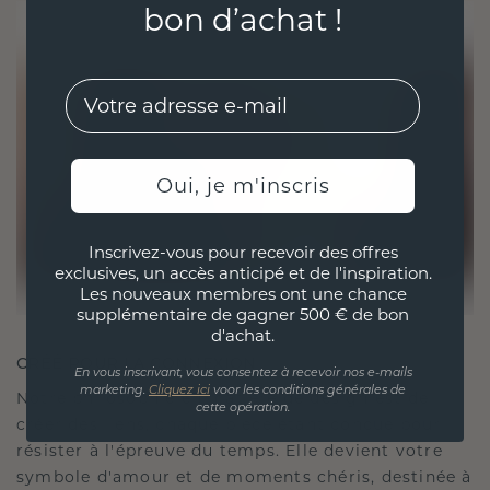
bon d’achat !
EMail
Oui, je m'inscris
Inscrivez-vous pour recevoir des offres
exclusives, un accès anticipé et de l'inspiration.
Les nouveaux membres ont une chance
supplémentaire de gagner 500 € de bon
d'achat.
CRÉÉ POUR LA CONNEXION
En vous inscrivant, vous consentez à recevoir nos e-mails
marketing.
Cliquez ici
voor les conditions générales de
Notre philosophie en matière de design est de
cette opération.
créer des liens, chaque pièce étant conçue pour
résister à l'épreuve du temps. Elle devient votre
symbole d'amour et de moments chéris, destinée à