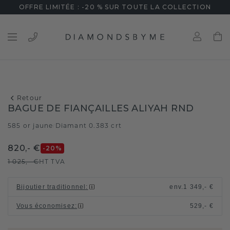
OFFRE LIMITÉE : -20 % SUR TOUTE LA COLLECTION
Retour
BAGUE DE FIANÇAILLES ALIYAH RND
585 or jaune
Diamant 0.383 crt
/
820,- €
-20
%
1 025,- €
HT TVA
Bijoutier traditionnel
:
env.
1 349,- €
Vous économisez
:
529,- €