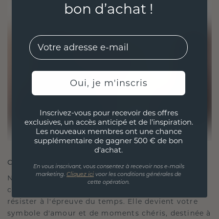
bon d’achat !
EMail
Oui, je m'inscris
Inscrivez-vous pour recevoir des offres
exclusives, un accès anticipé et de l'inspiration.
Les nouveaux membres ont une chance
supplémentaire de gagner 500 € de bon
d'achat.
CRÉÉ POUR LA CONNEXION
En vous inscrivant, vous consentez à recevoir nos e-mails
marketing.
Cliquez ici
voor les conditions générales de
Notre philosophie en matière de design est de
cette opération.
créer des liens, chaque pièce étant conçue pour
résister à l'épreuve du temps. Elle devient votre
symbole d'amour et de moments chéris, destinée à