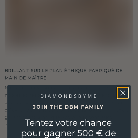
BRILLANT SUR LE PLAN ÉTHIQUE, FABRIQUÉ DE
MAIN DE MAÎTRE
Nous ne choisissons que les matériaux les plus
nobles et respectueux de l'environnement, ainsi
que des diamants synthétiques. Nos experts en
JOIN THE DBM FAMILY
orfèvrerie allient durabilité et savoir-faire inégalé,
garantissant ainsi que vos bijoux sont aussi
Tentez votre chance
éthiques qu'exquis.
pour gagner 500 € de