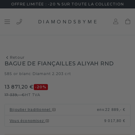
OFFRE LIMITÉE : -20 % SUR TOUTE LA COLLECTION
Retour
BAGUE DE FIANÇAILLES ALIYAH RND
585 or blanc
Diamant 2.203 crt
/
13 871,20 €
-20
%
17 339,- €
HT TVA
Bijoutier traditionnel
:
env.
22 889,- €
Vous économisez
:
9 017,80 €